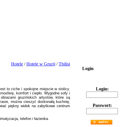
Hotele
/
Hotele w Gruzji
/
Tbilisi
Login
Login:
est to ciche i spokojne miejscie w stolicy.
mosferę, komfort i ciepło. Wygodne sofy i
obrazami gruzińskich artystów, które są
czasie, można cieszyć doskonałą kuchnię,
Passwort:
iwiać piękny widok na zabytkowe centrum
imatyzacja, telefon i łazienka.