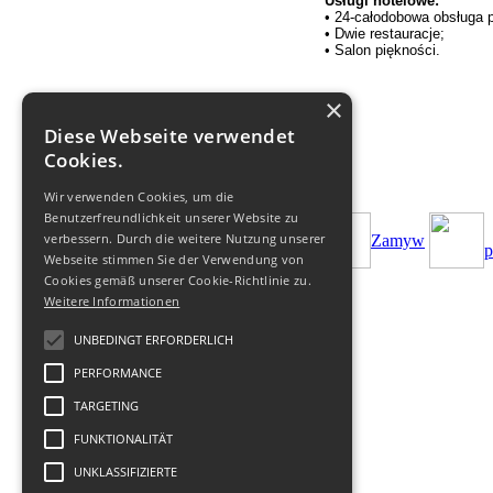
Usługi hotelowe:
• 24-całodobowa obsługa 
• Dwie restauracje;
•
Salon piękności.
×
Diese Webseite verwendet
Cookies.
Wir verwenden Cookies, um die
Benutzerfreundlichkeit unserer Website zu
verbessern. Durch die weitere Nutzung unserer
Zamуw
p
Webseite stimmen Sie der Verwendung von
Cookies gemäß unserer Cookie-Richtlinie zu.
Weitere Informationen
UNBEDINGT ERFORDERLICH
PERFORMANCE
© 2011-
2026
Biuro Turystyczne
-
TARGETING
Geofit Travel
|
Datenschutz
FUNKTIONALITÄT
,
Nutzung
,
Impressum
.
UNKLASSIFIZIERTE