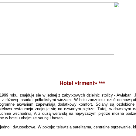
Hotel «Irmeni» ***
999 roku, znajduje się w jednej z zabytkowych dzielnic stolicy - Awlabari. J
k z różową fasadą i półkolistymi wieżami. W holu zaczniesz czuć domową at
, ogromne akwarium zapewniają dodatkowy komfort. Ściany są ozdobione 
otelowa restauracja znajduje się na czwartym piętrze. Tutaj, w dowolnym 
 kuchnie wschodnią. A z dużą werandą na najwyższym piętrze można podz
jne w hotelu obejmuje saunę i basen.
 jedno i dwuosobowe. W pokoju: telewizja satelitarna, centralne ogrzewanie, kl