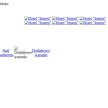
pokoju;
Stań
Dodatkowe
artnerem
warunki