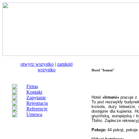
otwуrz wszystko
|
zamknij
wrzystko
Hotel "Irmeni"
Firma
Kontakt
Zapytanie
Hotel
«Irmeni»
pracuje z 1
To jest niezwykły budyne
Rejestracja
krzesła, duży telewizor
Referencje
dostępne dla kupienia. H
Umowa
gruzińską, europejską i
Tbilisi. Zaplecze rekreacy
Pokoje:
44 pokoji, pokoje