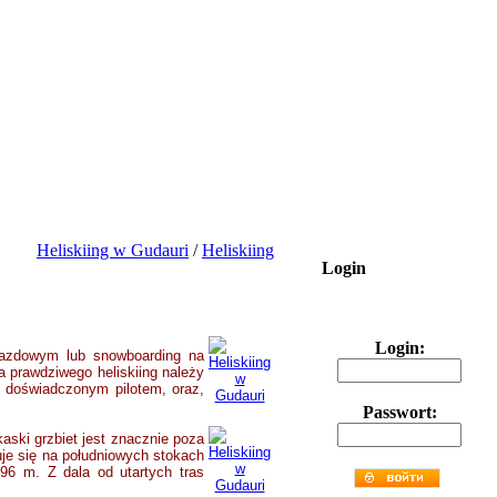
Heliskiing w Gudauri
/
Heliskiing
Login
Login:
zjazdowym lub snowboarding na
a prawdziwego heliskiing należy
z doświadczonym pilotem, oraz,
Passwort:
ski grzbiet jest znacznie poza
uje się na południowych stokach
196 m. Z dala od utartych tras