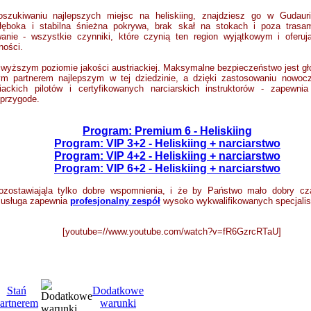
szukiwaniu najlepszych miejsc na heliskiing, znajdziesz go w Gudauri
łęboka i stabilna śnieżna pokrywa,
brak skał na stokach i poza trasam
nie - wszystkie czynniki, które czynią ten region wyjątkowym i oferuj
ności.
najwyższym poziomie jakości austriackiej. Maksymalne bezpieczeństwo jest g
ym partnerem najlepszym w tej dziedzinie, a dzięki zastosowaniu nowocze
iackich pilotów i certyfikowanych narciarskich instruktorów - zapewn
 przygode.
Program: Premium 6 - Heliskiing
Program: VIP 3+2 - Heliskiing + narciarstwo
Program: VIP 4+2 - Heliskiing + narciarstwo
Program: VIP 6+2 - Heliskiing + narciarstwo
ozostawiająla tylko dobre wspomnienia, i że by Państwo mało dobry cza
, usługa zapewnia
profesjonalny zespół
wysoko wykwalifikowanych specjalis
[youtube=//www.youtube.com/watch?v=fR6GzrcRTaU]
Stań
Dodatkowe
artnerem
warunki