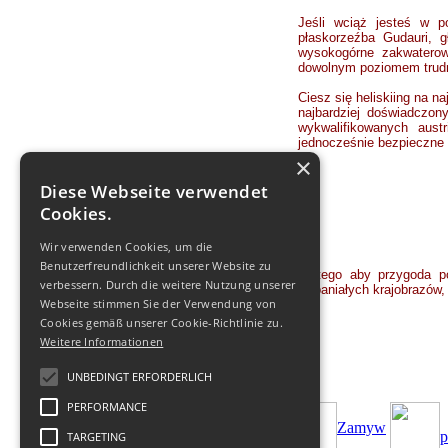
Jeśli wciąż jesteś w po
płaskorzeźba Gudauri, g
wysokogórne zakwaterowa
dowolnym poziomem trud
Ciesz się heliskiing na 
najbardziej doświadczon
wykwalifikowanych austr
jednocześnie bezpieczne
×
Diese Webseite verwendet
Cookies.
Wir verwenden Cookies, um die
Benutzerfreundlichkeit unserer Website zu
Dlatego aby przygoda p
verbessern. Durch die weitere Nutzung unserer
wspaniałych krajobrazów
Webseite stimmen Sie der Verwendung von
Cookies gemäß unserer Cookie-Richtlinie zu.
Weitere Informationen
UNBEDINGT ERFORDERLICH
PERFORMANCE
Zamуw
p
TARGETING