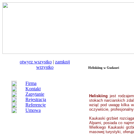
otwуrz wszystko
|
zamknij
wrzystko
Heliskiing w Gudauri
Firma
Kontakt
Zapytanie
Heliskiing
jest
rodzajem
Rejestracja
stokach narciarskich zda
Referencje
wziąć pod uwagę kilka 
oczywiście, profesjonalny
Umowa
Kaukaski grzbiet rozciąg
Alpami, posiada co najmn
Wielkiego Kaukaski grzb
masowej turystyki, oferuje