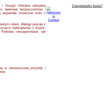
 / Gruzja! Unikalna naturalna
Zapomniales hasla?
i, lawinowe bezpieczeństwo i
ą wspaniałe ośnieżone stoki z
łównym celem, dlatego pracuje z
snych helikopterów z Austrii,
ia Państwu niezapomniane, ale
s w nienaruszonej przyrody i
tów.