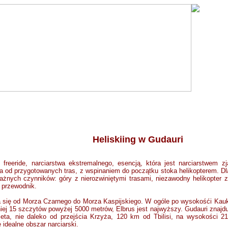
Heliskiing w Gudauri
 freeride
,
narciarstwa ekstremalnego, esencją, która jest narciarstwem 
la od przygotowanych tras, z wspinaniem do początku stoka helikopterem. Dl
ważnych czynników:
gór
y z
nierozwiniętymi trasami, niezawodny helikopter 
 przewodnik.
a się od Morza Czarnego do Morza Kaspijskiego. W ogóle po wysokośći Kauka
iej 15 szczytów powyżej 5000 metrów, Elbrus jest najwyższy. Gudauri znajd
ieta, nie daleko od przejścia Krzyża, 120 km od Tbilisi, na wysokości 2
 idealne obszar narciarski.