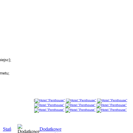
iejsc);
rnetu;
[
Stań
Dodatkowe