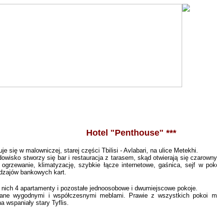
Hotel "Penthouse" ***
uje się w malowniczej, starej części Tbilisi - Avlabari, na ulice
Metekhi.
dowisko stworzy się bar i restauracja z tarasem, skąd otwierają się czarowny
ogrzewanie, klimatyzację, szybkie łącze internetowe, gaśnica, sejf w poko
odzajów bankowych kart.
z nich 4 apartamenty i pozostałe jednoosobowe i dwumiejscowe pokoje.
żane wygodnymi i współczesnymi meblami. Prawie z wszystkich pokoi m
na wspaniały stary Tyflis.