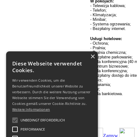
W pokojach:
- Telewizja kablowa;
- Telefon;
- Klimatyzacja;
- Minibar;
- Systema ogrzewania;
- Bezpłatny internet.
Usługi hotelowe:
- Ochrona;
- Pralnia;
- Pralnia chemiczna;
×
- Bezpłatne parkowanie;
- Sala konferencyjna (40 m
Diese Webseite verwendet
- Centrum biznesowe;
Cookies.
- Sala konferencyjna;
- Bezpłatny dostęp do inte
- Faks;
Wir verwenden Cookies, um die
- Kawiarnia;
Benutzerfreundlichkeit unserer Website zu
- Bar;
verbessern. Durch die weitere Nutzung unserer
- Sala bankietowa.
Webseite stimmen Sie der Verwendung von
Cookies gemäß unserer Cookie-Richtlinie zu.
Weitere Informationen
UNBEDINGT ERFORDERLICH
PERFORMANCE
Zamуw