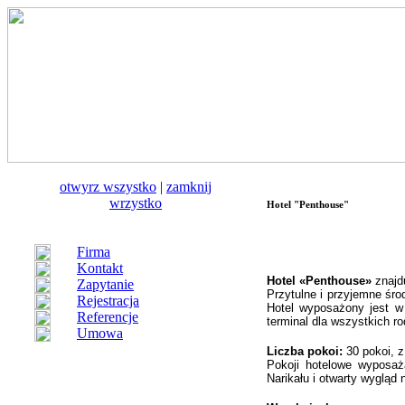
otwуrz wszystko
|
zamknij
wrzystko
Hotel "Penthouse"
Firma
Kontakt
Hotel «Penthouse»
znajd
Zapytanie
Przytulne i przyjemne śro
Rejestracja
Hotel wyposażony jest w 
Referencje
terminal dla wszystkich r
Umowa
Liczba pokoi:
30 pokoi, 
Pokoji hotelowe wyposa
Narikału i otwarty wygląd 