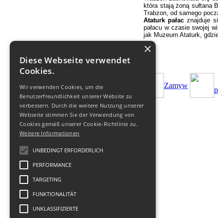
która stają żoną sułtana 
Trabzon, od samego począ
Ataturk pałac
znajduje s
pałacu w czasie swojej w
jak Muzeum Ataturk, gdzie
×
Diese Webseite verwendet
Cookies.
Zamуw
Wir verwenden Cookies, um die
p
Benutzerfreundlichkeit unserer Website zu
verbessern. Durch die weitere Nutzung unserer
Webseite stimmen Sie der Verwendung von
Cookies gemäß unserer Cookie-Richtlinie zu.
Weitere Informationen
UNBEDINGT ERFORDERLICH
© 2011-
2026
Biuro Turystyczne
-
Geofit Travel
|
PERFORMANCE
Datenschutz
,
Nutzung
,
Impressum
.
TARGETING
FUNKTIONALITÄT
UNKLASSIFIZIERTE