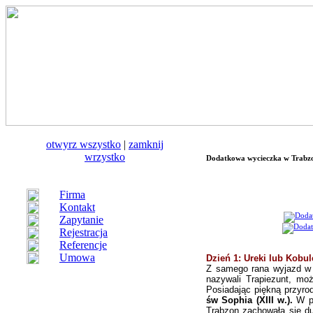
otwуrz wszystko
|
zamknij
wrzystko
Dodatkowa wycieczka w Trabzon
Firma
Kontakt
Zapytanie
Rejestracja
Referencje
Umowa
Dzień 1: Ureki lub Kobule
Z samego rana wyjazd 
nazywali Trapiezunt, mo
Posiadając piękną przyr
św Sophia (XIII w.).
W p
Trabzon zachowała się d