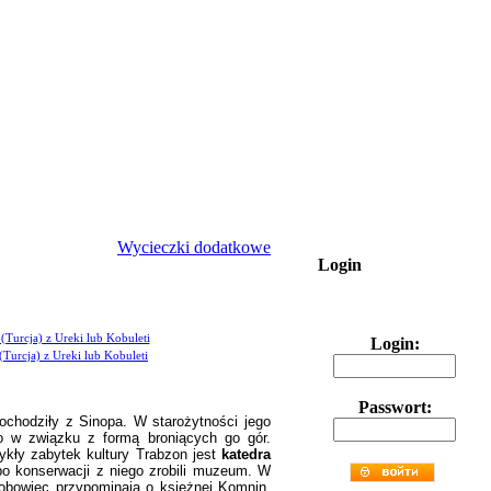
Wycieczki dodatkowe
Login
Login:
Passwort:
ochodziły z Sinopa. W starożytności jego
bo w związku z formą broniących go gór.
kły zabytek kultury Trabzon jest
katedra
o konserwacji z niego zrobili muzeum. W
robowiec przypominają o księżnej Komnin,