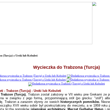
 (Turcja) z Ureki lub Kobuleti
Wycieczka do Trabzona (Turcja)
ti - Trabzon (Turcja) - Ureki lub Kobuleti
w
Trabzon (Turcja).
Trabzon został założony w VII wieku pne Grekami ze p
żna w związku z jego formą, przypominającą stół (po grecku: "stół") al
odę, Trabzon a zarazem słynny ze swoich
historycznych pomników.
Niezwy
oczątku XVII wieku sobór był przekształcony do meczetu, a w 1959 roku p
uża liczba pomników
islamskiej architektury. Meczet Gulbahar Hatun
i g