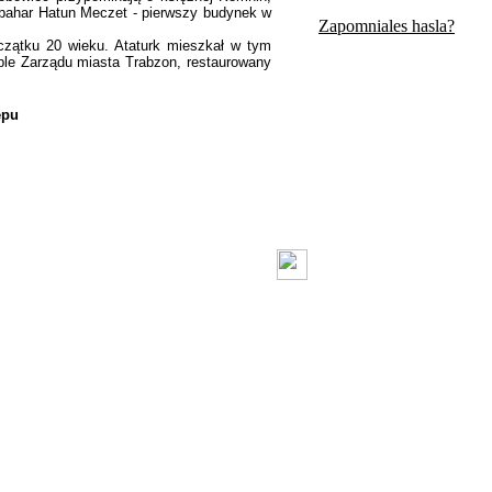
ulbahar Hatun Meczet - pierwszy budynek w
Zapomniales hasla?
zątku 20 wieku. Ataturk mieszkał w tym
eble Zarządu miasta Trabzon, restaurowany
ępu