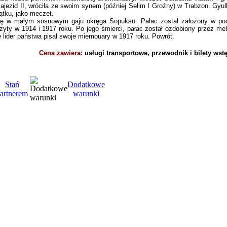
Bajezid II, wróciła ze swoim synem (później Selim I Groźny) w Trabzon. Gy
tku, jako meczet.
ię w małym sosnowym gaju okręga Sopuksu. Pałac został założony w poc
izyty w 1914 i 1917 roku. Po jego śmierci, pałac został ozdobiony przez m
 lider państwa pisał swoje miemouary w 1917 roku. Powrót.
Cena zawiera:
usługi transportowe,
przewodnik i bilety wst
Stań
Dodatkowe
artnerem
warunki