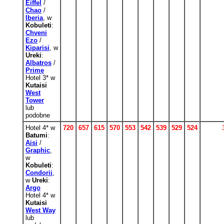
Eiffel
/
Chao
/
Iberia
, w
Kobuleti
:
Chveni
Ezo
/
Kiparisi
, w
Ureki
:
Albatros
/
Prime
Hotel 3* w
Kutaisi
West
Tower
lub
podobne
Hotel 4* w
720
657
615
570
553
542
539
529
524
Batumi
:
Aisi
/
Graphic
,
w
Kobuleti
:
Condorii
,
w
Ureki
:
Argo
Hotel 4* w
Kutaisi
West Way
lub