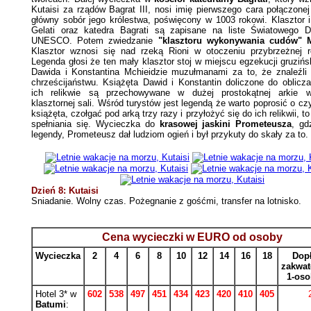
Kutaisi za rządów Bagrat III, nosi imię pierwszego cara połączonej
główny sobór jego królestwa, poświęcony w 1003 rokowi. Klasztor 
Gelati oraz katedra Bagrati są zapisane na liste Światowego D
UNESCO. Potem zwiedzanie
"klasztoru wykonywania cudów" 
Klasztor wznosi się nad rzeką Rioni w otoczeniu przybrzeżnej ro
Legenda głosi że ten mały klasztor stoj w miejscu egzekucji gruziń
Dawida i Konstantina Mchieidzie muzułmanami za to, że znaleźli 
chrześcijaństwu. Książęta Dawid i Konstantin doliczone do oblicza
ich relikwie są przechowywane w dużej prostokątnej arkie w
klasztornej sali. Wśród turystów jest legendą że warto poprosić o c
książęta, czołgać pod arką trzy razy i przyłożyć się do ich relikwii, to
spełniania się. Wycieczka do
krasowej jaskini Prometeusza
, gd
legendy, Prometeusz dał ludziom ogień i był przykuty do skały za to.
Dzień 8: Kutaisi
Sniadanie. Wolny czas. Pożegnanie z gośćmi, transfer na lotnisko.
Cena wycieczki w EURO od osoby
Wycieczka
2
4
6
8
10
12
14
16
18
Dopł
zakwat
1-os
Hotel 3* w
602
538
497
451
434
423
420
410
405
Batumi
: