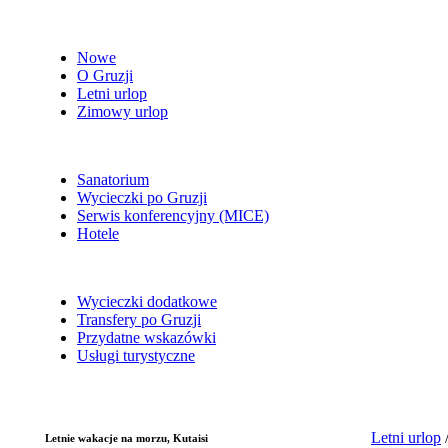
Nowe
O Gruzji
Letni urlop
Zimowy urlop
Sanatorium
Wycieczki po Gruzji
Serwis konferencyjny (MICE)
Hotele
Wycieczki dodatkowe
Transfery po Gruzji
Przydatne wskazówki
Usługi turystyczne
Letni urlop
Letnie wakacje na morzu, Kutaisi