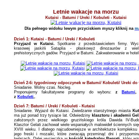
Letnie wakacje na morzu
Kutaisi - Batumi
/ Ureki / Kobuleti
- Kutaisi
Dla pełnego widoku lewym przyciskiem myszy
kliknij
na
ma
Dzień 1: Kutaisi - Batumi
/ Ureki / Kobuleti
Przyjazd w Kutaisi.
Spotkanie z przedstawicielem firmy. Wy
krasowej jaskińi Sataplia - płaskowyż dinozaurów z wie
prehistorycznych gadów. Przyjazd w Batumi. Zakwaterowanie w hotel
Dzień 2-6: t
ygodniowy odpoczynek w Batumi/ Kobuleti/ Ureki do
Sniadanie. Wolny czas. Nocleg.
Proponujemy fakultatywne programy do wyboru:
z
Batumi
z
Kobuleti
,
.
Dzień 7: Batumi
/ Ureki / Kobuleti
- Kutaisi
Sniadanie. Wyjazd do Kutaisi. Zwiedzanie starożytnego miasta
Kut
ma już ponad trzy tysiące lat. Odwiedziny
klasztoru i akademii Gel
założonych przez wielkiego gruzińskiego króla Dawida IV-Bud
Klasztor Gelati zachował wiele wspaniałych malowideł ściennych się
XVIII wieku. I dlatego najcudowniejsze w architekturze kompleksu G
jego freski i mozaiki, które zwracają przeminąć dni i przypomin
twórcach. Dalej wycieczka w
kościół katedralny Bagrati
, który wz