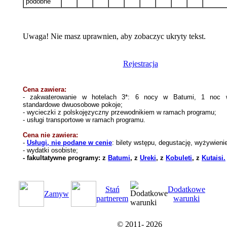
podobne
Uwaga! Nie masz uprawnien, aby zobaczyc ukryty tekst.
Rejestracja
Cena zawiera:
- zakwaterowanie w hotelach 3*
: 6 nocy w Batumi, 1 noc w
standardowe dwuosobowe pokoje;
- wycieczki z polsko
języczny
przewodnikiem w ramach programu;
- usługi transportow
e w ramach programu
.
Cena nie zawiera:
-
Usługi, nie podane w cenie
: bilety wstępu, degustację, wyżywienie
-
w
ydatki osobiste;
- fakultatywne programy:
z
Batumi
, z
Ureki
, z
Kobuleti
, z
Kutaisi.
Stań
Dodatkowe
Zamуw
partnerem
warunki
© 2011-
2026