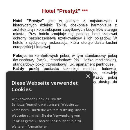
Hotel "Prestyż" ***
Hotel "Prestyż"
jest w jednym z najstarszych i
historycznych dzielnic Tbilisi, doskonale harmonizuje z
architekturą i konstrukcjiami zabytkowych budynków starego
miasta. Przy hotelu znajduje się parking, hotel zapewni
ochrony bezpieczeństwa użytkowników i ich pojazdów. W
hotelu znajduje się restauracja, która oferuje dania kuchni
europejskiej i krajowej.
Pokoje:
55 komfortowych pokoi, w tym standardowy pokój
dwuosobowy (twin) , standardowe (dbl - łożka małżeńskie),
standardowy pokój trzyosobowy, lux, apartament penthouse.
Każdy pokój posiada:
łazienkę, mini-bar, lodówkę,
klimatyzację, centralne ogrzewanie, telefon, telewizję
×
satelitarną, suszarkę do włosów, sejf. Każdy pokój
Diese Webseite verwendet
wyposażony jest w bezpłatny bezprzewodowy dostęp do
Internetu.
Cookies.
Usługi hotelowe:
Wir verwenden Cookies, um die
- Parking
Benutzerfreundlichkeit unserer Website zu
verbessern. Durch die weitere Nutzung unserer
- Restauracja
Webseite stimmen Sie der Verwendung von
Cookies gemäß unserer Cookie-Richtlinie zu.
- Sala konferencyjna
Weitere Informationen