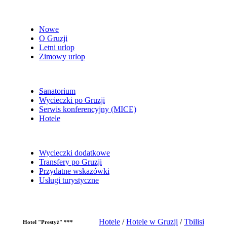
Nowe
O Gruzji
Letni urlop
Zimowy urlop
Sanatorium
Wycieczki po Gruzji
Serwis konferencyjny (MICE)
Hotele
Wycieczki dodatkowe
Transfery po Gruzji
Przydatne wskazówki
Usługi turystyczne
Hotele
/
Hotele w Gruzji
/
Tbilisi
Hotel "Prestyż" ***