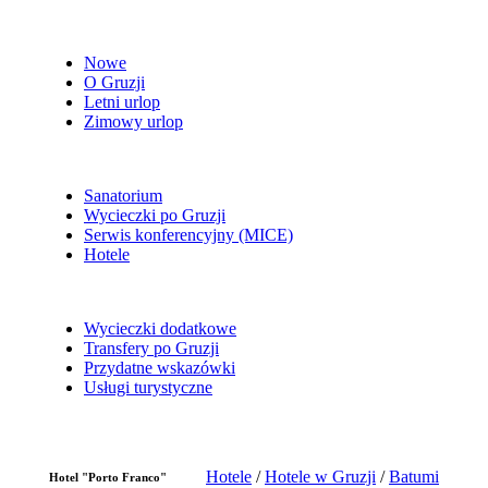
Nowe
O Gruzji
Letni urlop
Zimowy urlop
Sanatorium
Wycieczki po Gruzji
Serwis konferencyjny (MICE)
Hotele
Wycieczki dodatkowe
Transfery po Gruzji
Przydatne wskazówki
Usługi turystyczne
Hotele
/
Hotele w Gruzji
/
Batumi
Hotel "Porto Franco"