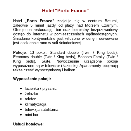
Hotel "Porto Franco"
Hotel
„Porto Franco”
znajduje się w centrum Batumi,
zaledwie 5 minut jazdy od plaży nad Morzem Czarnym.
Oferuje on restaurację, bar oraz bezpłatny bezprzewodowy
dostęp do Internetu w pomieszczeniach ogólnodostępnych.
Śniadanie kontynentalne jest wliczone w cenę i serwowane
jest codziennie rano w sali śniadaniowej.
Pokoje
: 13 pokoi: Standard double (Twin / King beds),
Economy double (Twin / King beds), Econom Family (Twin /
King beds), Suite. Nowocześnie urządzone pokoje
wyposażone są w telewizor i łazienkę. Apartamenty obejmują
także część wypoczynkową i balkon.
Wyposażenie pokoji:
łazienka / prysznic
żelazko
telefon
klimatyzacja
telewizja satelitarna
mini-bar
Usługi hotelowe: