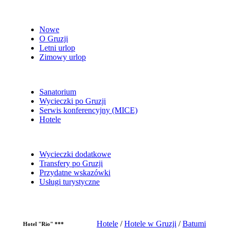
Nowe
O Gruzji
Letni urlop
Zimowy urlop
Sanatorium
Wycieczki po Gruzji
Serwis konferencyjny (MICE)
Hotele
Wycieczki dodatkowe
Transfery po Gruzji
Przydatne wskazówki
Usługi turystyczne
Hotele
/
Hotele w Gruzji
/
Batumi
Hotel "Rio" ***