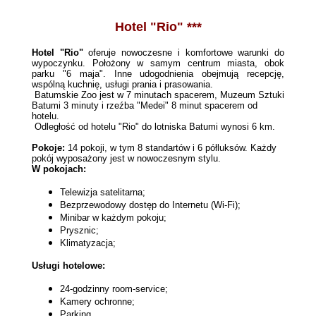
Hotel "Rio" ***
Hotel "Rio"
oferuje nowoczesne i komfortowe warunki do
wypoczynku. Położony w samym centrum miasta, obok
parku "6 maja". Inne udogodnienia obejmują recepcję,
wspólną kuchnię, usługi prania i prasowania.
Batumskie Zoo jest w 7 minutach spacerem, Muzeum Sztuki
Batumi 3 minuty i rzeźba "Medei" 8 minut spacerem od
hotelu.
Odległość od hotelu "Rio" do lotniska Batumi wynosi 6 km.
Pokoje:
14 pokoji, w tym 8 standartów i 6 półluksów. Każdy
pokój wyposażony jest w nowoczesnym stylu.
W pokojach:
Telewizja satelitarna;
Bezprzewodowy dostęp do Internetu (Wi-Fi);
Minibar w każdym pokoju;
Prysznic;
Klimatyzacja;
Usługi hotelowe:
24-godzinny room-service;
Kamery ochronne;
Parking.