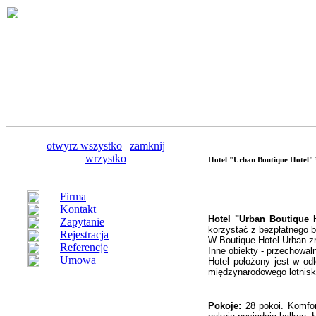
otwуrz wszystko
|
zamknij
wrzystko
Hotel "Urban Boutique Hotel"
Firma
Kontakt
Hotel "Urban Boutique 
Zapytanie
korzystać z bezpłatnego 
Rejestracja
W Boutique Hotel Urban zn
Referencje
Inne obiekty - przechowal
Umowa
Hotel położony jest w od
międzynarodowego lotniska
Pokoje:
28 pokoi. Komfor