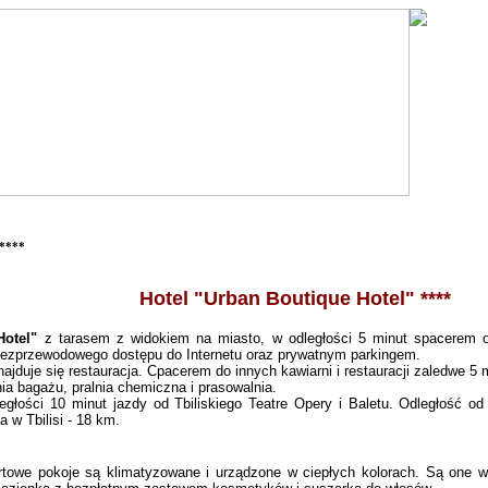
 ****
Hotel "Urban Boutique Hotel" ****
Hotel"
z tarasem z widokiem na miasto, w odległości 5 minut spacerem o
bezprzewodowego dostępu do Internetu oraz prywatnym parkingem.
ajduje się restauracja. Cpacerem do innych kawiarni i restauracji zaledwe 5 
nia bagażu, pralnia chemiczna i prasowalnia.
ległości 10 minut jazdy od Tbiliskiego Teatre Opery i Baletu. Odległość 
 w Tbilisi - 18 km.
towe pokoje są klimatyzowane i urządzone w ciepłych kolorach. Są one wy