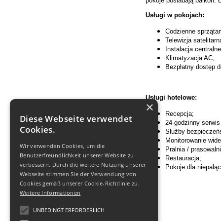
pokoje posiadają balkon.
Usługi w pokojach:
Codzienne sprzątan
Telewizja satelitarn
Instalacja centraln
Klimatyzacja AC;
Bezpłatny dostęp d
Usługi hotelowe:
×
Recepcja;
Diese Webseite verwendet
24-godzinny serwis
Cookies.
Służby bezpieczeń
Monitorowanie wide
Wir verwenden Cookies, um die
Pralnia / prasowalni
Benutzerfreundlichkeit unserer Website zu
Restauracja;
verbessern. Durch die weitere Nutzung unserer
Pokoje dla niepalą
Webseite stimmen Sie der Verwendung von
Cookies gemäß unserer Cookie-Richtlinie zu.
Weitere Informationen
UNBEDINGT ERFORDERLICH