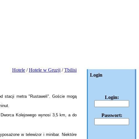
Hotele
/
Hotele w Gruzji
/
Tbilisi
Login
d stacji metra "Rustaweli". Goście mogą
Login:
minut.
od Dworca Kolejowego wynosi 3,5 km, a do
Passwort:
posażone w telewizor i minibar. Niektóre