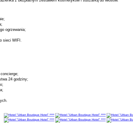
 Łazienka z bezpłatnym zestawem kosmetyków i suszarką do włosów.
ie;
a;
ego ogrzewania;
o sieci WIFI.
 concierge;
stwa 24 godziny;
o;
a;
cych.