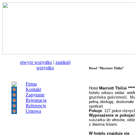
otwуrz wszystko
|
zamknij
wrzystko
Hotel "Marriott Tbilisi"
Firma
Hotel
Marriott Tbilisi ****
Kontakt
hotelu odrazu widać wiel
Zapytanie
gruzińska gościnność. Muz
Rejestracja
pełną obsługę, doskonałe 
Referencje
spotkań.
Umowa
Pokoje
: 127 pokoi różnych
Wyposażenie w pokojac
suszarka do włosów, oddzi
z dwoma liniami.
W hotelu znajduje się
: