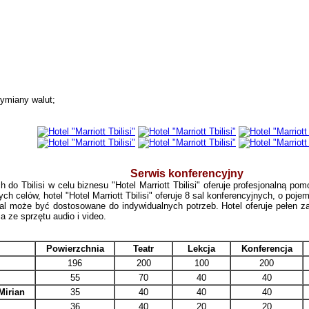
ymiany walut;
Serwis konferencyjny
h do Tbilisi w celu biznesu "Hotel Marriott Tbilisi" oferuje profesjonalną p
ch celów, hotel "Hotel Marriott Tbilisi" oferuje 8 sal konferencyjnych, o poj
sal może być dostosowane do indywidualnych potrzeb. Hotel oferuje pełen z
a ze sprzętu audio i video.
Powierzchnia
Teatr
Lekcja
Konferencja
196
200
100
200
55
70
40
40
Mirian
35
40
40
40
36
40
20
20