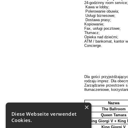
24-godzinny room service;
Kawa w lobby;
Polerowanie obuwia;
Usługi biznesowe;
Dostawa prasy;
Kopiowanie;
Fax, usługi pocztowe;
Tłumacz;
Opieka nad dziećmi;
ATM / bankomat, kantor w
Concierge.
Dla gości przyjeżdżającyc
rodzaju imprez. Dla obecny
Zarządzanie przestrzeni 
tłumaczeniowe, korzystani
Nazwa
×
The Ballroom
Diese Webseite verwendet
Queen Tamara
Cookies.
King Giorgi V
+ King 
King Giorgi V