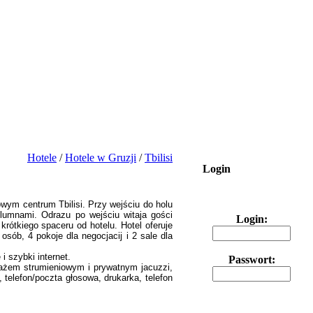
Hotele
/
Hotele w Gruzji
/
Tbilisi
Login
wym centrum Tbilisi. Przy wejściu do holu
olumnami. Odrazu po wejściu witaja gości
Login:
rótkiego spaceru od hotelu. Hotel oferuje
osób, 4 pokoje dla negocjacij i 2 sale dla
i szybki internet.
Passwort:
sażem strumieniowym i prywatnym jacuzzi,
 telefon/poczta głosowa, drukarka, telefon