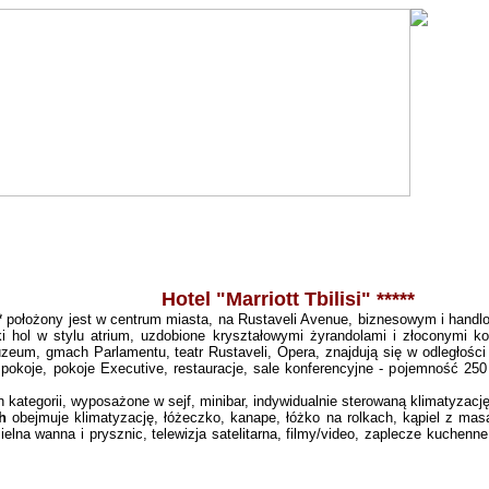
Hotel
"Marriott Tbilisi"
*****
*
położony jest w centrum miasta, na Rustaveli Avenue, biznesowym i handlo
ki hol w stylu atrium, uzdobione kryształowymi żyrandolami i złoconymi k
eum, gmach Parlamentu, teatr Rustaveli, Opera, znajdują się w odległości k
pokoje, pokoje Executive, restauracje, sale konferencyjne - pojemność 250 
 kategorii, wyposażone w sejf, minibar, indywidualnie sterowaną klimatyzację 
h
obejmuje klimatyzację, łóżeczko, kanape, łóżko na rolkach, kąpiel z ma
elna wanna i prysznic, telewizja satelitarna, filmy/video, zaplecze kuchenne,