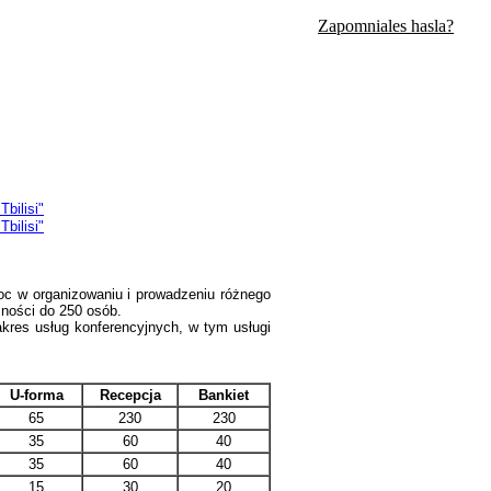
Zapomniales hasla?
omoc w organizowaniu i prowadzeniu różnego
emności do 250 osób.
akres usług konferencyjnych, w tym usługi
U-forma
Recepcja
Bankiet
65
230
230
35
60
40
35
60
40
15
30
20