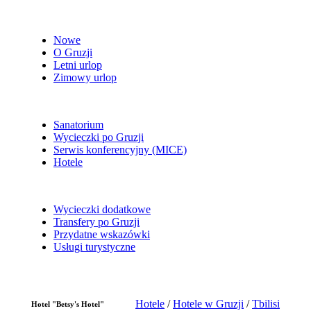
Nowe
O Gruzji
Letni urlop
Zimowy urlop
Sanatorium
Wycieczki po Gruzji
Serwis konferencyjny (MICE)
Hotele
Wycieczki dodatkowe
Transfery po Gruzji
Przydatne wskazówki
Usługi turystyczne
Hotele
/
Hotele w Gruzji
/
Tbilisi
Hotel "Betsy's Hotel"