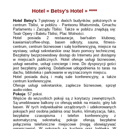
Hotel « Betsy's Hotel » ***
*
Hotel Betsy's
7-piętrowy z dwóch budynków, położonych w
centrum Tbilisi, w pobliżu - Panteonu Mtatsminda, Gmachu
Parlamentu i Zarządu Tbilisi. Także w pobliżu znajdują się:
Teatr Opery i Baletu Tbilisi, Plac Wolności.
Hotel posiada 2 restauracje, bar/salon klubowy,
kawiarnia/coffee-shop, basen odkryty, sauna, fitness-
centrum, centrum biznesowe i salę konferencyjną, miejsce na
wystawy, usługi sekretarskie oraz biuro pomocy technicznej.
Bezpłatny bezprzewodowy dostęp do Internetu jest dostępny
w miejscach publicznych. Hotel oferuje usługi biznesowe,
usługi weselne, usługi concierge i inne. Do dyspozycji gości
jest bezpłatny parking. Dodatkowe udogodnienia to taras na
dachu, biblioteka i parkowanie w wyznaczonym miejscu.
Hotel posiada dużą i małą sale konferencyjny, a także
centrum konferencyjne.
Oferuje usługi sekretarskie, zaplecze biznesowe, sprzęt
audio-video.
Pokoje
: 57 pokoi.
Wejście do wszystkich pokoji są z korytarzy zewnętrznych.
Są umeblowane balkony co oferują widok na miasto, góry lub
basen. W tych indywidualnie urządzonych i udekorowanych
pokojach jest osobna jadalnia oraz biurko, klimatyzacja, faks,
bezpłatne czasopisma i telefon konferencyjny z
automatyczną sekretarką; pokoje oferują bezpłatne
połączenia telefoniczne miejscowe (mogą obowiązywać
ograniczenia). W pokojach są kuchnia oraz lodówka. W