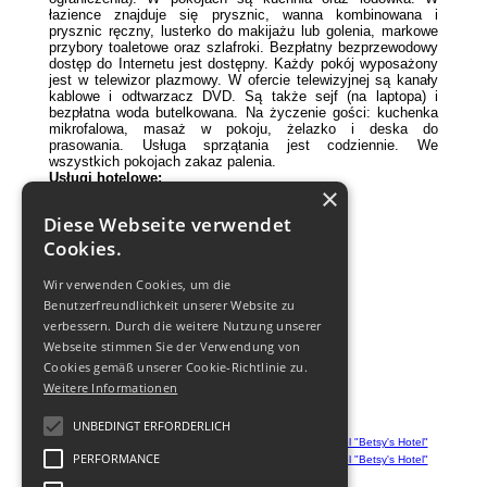
łazience znajduje się prysznic, wanna kombinowana i
prysznic ręczny, lusterko do makijażu lub golenia, markowe
przybory toaletowe oraz szlafroki. Bezpłatny bezprzewodowy
dostęp do Internetu jest dostępny. Każdy pokój wyposażony
jest w telewizor plazmowy. W ofercie telewizyjnej są kanały
kablowe i odtwarzacz DVD. Są także sejf (na laptopa) i
bezpłatna woda butelkowana. Na życzenie gości: kuchenka
mikrofalowa, masaż w pokoju, żelazko i deska do
prasowania. Usługa sprzątania jest codziennie. We
wszystkich pokojach zakaz palenia.
Usługi hotelowe:
×
24-godzinny room-service
Diese Webseite verwendet
Serwis konferencyjny
Cookies.
Odkryty basen
Fitness-centrum
Wir verwenden Cookies, um die
Parking
Benutzerfreundlichkeit unserer Website zu
Pralnia chemiczna
verbessern. Durch die weitere Nutzung unserer
Business-centrum
Webseite stimmen Sie der Verwendung von
Pokój dla negocjacij
Cookies gemäß unserer Cookie-Richtlinie zu.
Sala bankietowa
Weitere Informationen
Fitness club
Sklep
UNBEDINGT ERFORDERLICH
PERFORMANCE