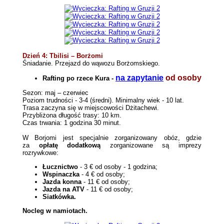
Dzień 4: Tbilisi – Borżomi
Śniadanie. Przejazd do wąwozu Borżomskiego
.
na zapytanie
od osoby
Rafting po rzece Kura -
Sezon: maj – czerwiec
Poziom trudności - 3-4 (średni). Minimalny wiek - 10 lat.
Trasa zaczyna się w miejscowości Dżitachewi.
Przybliżona długość trasy: 10 km.
Czas trwania: 1 godzina 30 minut.
W Borjomi jest specjalnie zorganizowany obóz, gdzie
za
opłatę dodatkową
zorganizowane są imprezy
rozrywkowe:
Łucznictwo
- 3 € od osoby - 1 godzina;
Wspinaczka
- 4 € od osoby;
Jazda konna
- 11 € od osoby;
Jazda na ATV
- 11 € od osoby;
Siatkówka
.
Nocleg w namiotach.