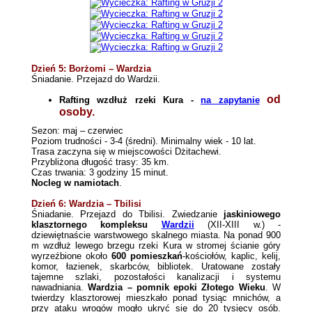
Dzień 5: Borżomi – Wardzia
Śniadanie. Przejazd do Wardzii
.
od
Rafting wzdłuż rzeki Kura -
na zapytanie
osoby.
Sezon: maj – czerwiec
Poziom trudności - 3-4 (średni). Minimalny wiek - 10 lat.
Trasa zaczyna się w miejscowości Dżitachewi.
Przybliżona długość trasy: 35 km.
Czas trwania: 3 godziny 15 minut.
Nocleg w namiotach
.
Dzień 6: Wardzia – Tbilisi
Śniadanie.
Przejazd do Tbilisi. Z
wiedzanie
jaskiniowego
klasztornego kompleksu
Wardzii
(XII-XIII w.) -
dziewiętnaście warstwowego skalnego miasta. Na ponad 900
m wzdłuż lewego brzegu rzeki Kura w stromej ścianie góry
wyrzeźbione około
600 pomieszkań
-kościołów, kaplic, kelij,
komor, łazienek, skarbcó
w, bibliotek. Uratowane zostały
tajemne szlaki, pozostałości kanalizacji i systemu
nawadniania.
Wardzia
– pomnik epoki Złotego Wieku
. W
twierdzy klasztorowej mieszkało ponad tysiąc mnichów, a
przy ataku wrogów mogło ukryć się do 20 tysięcy osób.