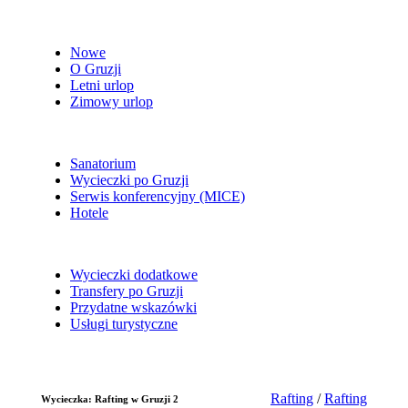
Nowe
O Gruzji
Letni urlop
Zimowy urlop
Sanatorium
Wycieczki po Gruzji
Serwis konferencyjny (MICE)
Hotele
Wycieczki dodatkowe
Transfery po Gruzji
Przydatne wskazówki
Usługi turystyczne
Rafting
/
Rafting
Wycieczka: Rafting w Gruzji 2