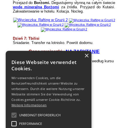
Przejazd do
Borżomi.
Degustujemy słynną na całym świecie
wode mineralną Borżomi
za źródla. Przyjazd do Kutaisi.
Zakwaterowanie w hotelu. Kolacja. Nocleg.
Dzień 7: Tbilisi
Śniadanie. Transfer na lotnisko. Powrót dodomu
.
Cena wycieczki -
NA ZAPYTANIE
×
Diese Webseite verwendet
*Płatność dokonywana jest w dolarach lub euro według kursu
z dnia płatności
Cookies.
Wir verwenden Cookies, um die
Benutzerfreundlichkeit unserer Website zu
Cena zawiera:
verbessern. Durch die weitere Nutzung unserer
Webseite stimmen Sie der Verwendung von
Transport - bus-jeep;
Wyposażenie;
Cookies gemäß unserer Cookie-Richtlinie zu.
Liny;
Weitere Informationen
Oświetlenie;
Namioty.
UNBEDINGT ERFORDERLICH
PERFORMANCE