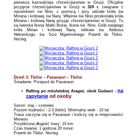
pierwsza kaznodzieja chrześcijanstwa w Gruzji. Oficjalne
przyjęcie chrześcijanstwa w Gruzji w
324 r.
związane z
nazwiskiem św Nino, z pomocą i przy udziale króla św
Miriana i królowej św Nany. Właśnie św Nino przekonała króla
Miriana i królową Nanę przyjąć chrześcijaństwo w Gruzji. Tu
są Iwerska Ikona Matki Bożej, Ikona św. Nino, Grób swiątego
króla Mirian i królowej Nany, relikwie św. Abibosa
Nekreskogo, św. Szio Mgwimskiego. Powrót do Tbilisi.
Nocleg.
Dzień 3: Tbilisi – Pasanauri – Tbilisi
Śniadanie. Przejazd do Pasanauri.
na
Rafting po mtiuletskiej Aragwi, obok Gudauri
-
zapytanie
od osoby
Sezon: maj – czerwiec
Poziom trudności - 2-3 (lekki). Minimalny wiek - 10 lat.
Trasa zaczyna się w Pasanauri i kończy się w miejscowości
Meneso
Przybliżona długość trasy: 15 km.
Czas trwania: 1 godzina 20 minut.
Powrót do Tbilisi. Nocleg.