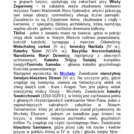
w grupach turysci, spotykają się zakochani przy
Wieży
Zegarowej
– ta zabawna wieża zbudowana niedawno
reżysera Teatru Marionetek Rezo Gabriadze, artyści pokazują
tam swoje obrazy, rzemieślnicy oferują liczne pamiątki.
Zasadniczo to są 2-3-piętrowe dome, zbudowane z cegły i
kamienia, z specjalną tbiliską architekturą, którą wyróżniją
wąskie uliczki, galerie i rzeźbione drewniane balkony.
Tbilisi
- jedno z niewielu miast na świecie, gdzie w pokoju
stoją obok siebie w Starym Mieście cerkiew prawosławna,
kościół katolicki, synagoga i mieczet. Odwiedziny
Metechskiej cerkwi
(V w.),
twierdzy Narikala
(IV w.),
Katedry Sioni
(VI-VII w.),
Bazylika Anczischatskiej
Narodzenia Maryi Dziewicy
, najstarszyj z obecnych
uchronionych,
Katedra Trójcy Świętej
, kompleks
świątyń
Tsminda Sameba
- główna katedra gruzińskiego
Kościoła prawosławnego
Następnie wycieczka do
Mcchety
. Zwiedzanie
starożytnej
światyni-klasztoru Dżwari
(VI w.). Na szczycie góry, gdzie
znajduje się światynia, otwiera się fantastyczny widok na
zbieg dwóch rzek - Kura i Aragwi. Tam jest piękny widok
starożytnej stolicy Gruzji - Mcchety. Zwiedzanie
katedry
Sweticchoweli
(1010-1029 ll.), w której jest zachowana jedna
z głównych chrześcijanskich sanktuariów Hiton Pana, jeden z
najważniejszych sakralnych zabytków w Nowym
Testamencie, który po ukrzyżowaniu został przywieziony do
Mcchety Eliozom - jednym ze świadków jego śmierci na
krzyzu, a również miejsce pochówku wielu gruzińskich
królów. Tu znajduje się część życiodajnego filaru. Zwiedzanie
klasztoru Samtawro
, gdzie przez cały rok rosnie i kwitnie
jeżyna w pobliżu której w IV w. żyła i głosila święta Nino -