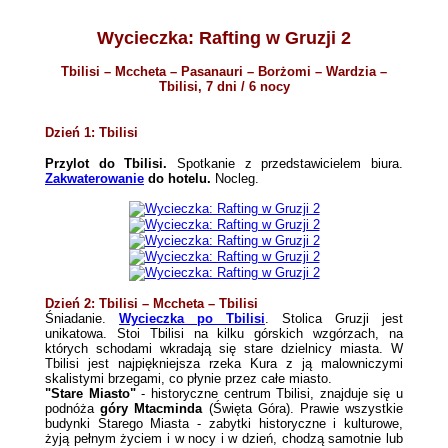
Wycieczka: Rafting w Gruzji 2
Tbilisi – Mccheta – Pasanauri – Borżomi – Wardzia –
Tbilisi, 7 dni / 6 nocy
Dzień 1: Tbilisi
P
rzylot do Tbilisi.
Spotkanie z przedstawicielem biura.
Zakwaterowanie
do hotelu.
Nocleg.
Dzień 2: Tbilisi – Mccheta – Tbilisi
Śniadanie.
Wycieczka po Tbilisi
. Stolica Gruzji jest
unikatowa. Stoi Tbilisi na kilku górskich wzgórzach, na
których schodami wkradają się stare dzielnicy miasta. W
Tbilisi jest najpiękniejsza rzeka Kura z ją malowniczymi
skalistymi brzegami, co płynie przez całe miasto.
"Stare Miasto"
- historyczne centrum Tbilisi, znajduje się u
podnóża
góry Mtacminda
(Święta Góra). Prawie wszystkie
budynki Starego Miasta - zabytki historyczne i kulturowe,
żyją pełnym życiem i w nocy i w dzień, chodzą samotnie lub