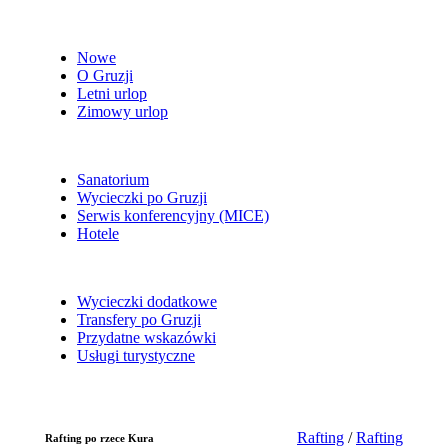
Nowe
O Gruzji
Letni urlop
Zimowy urlop
Sanatorium
Wycieczki po Gruzji
Serwis konferencyjny (MICE)
Hotele
Wycieczki dodatkowe
Transfery po Gruzji
Przydatne wskazówki
Usługi turystyczne
Rafting
/
Rafting
Rafting po rzece Kura