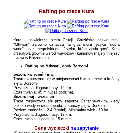
Rafting po rzece Kura
Kura - największa rzeka Gruzji. Gruzińska nazwa rzeki
"Mtkwari" zarówno oznacza na gruzińskim języku "dobra
woda" lub z megrelskiego - "rzeka, która zjada góry" .Kura
przepływa głównie wśród wąwozów i kanionów (najsłynniejszy
- wąwow Borżomski).
Rafting po Mtkwari, obok Borżomi
Sezon: kwiecień - maj
Trasa rozpoczyna się w miejscowości Kwabischewi a kończy
się w Borżomi
Przybliżona długość trasy: 12 km.
Czas trwania: 45 minut (1 godzina).
Sezon: maj - wrzesień
Trasa rozpoczyna się przy zaporze Czitachewskim, kiedy
poziom wody w rzece opada, a kończy się w Borżomi
Poziom trudności - 2-4 (średni). Minimalny wiek - 10 lat.
Przybliżona długość trasy: 12 km.
Czas trwania: 1 godzina 15 minut.
Cena wycieczki
na zapytanie