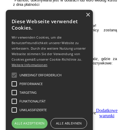
*Płatność dokonywana jest w dolarach lub euro według kursu
z dnia płatności
×
Cena zawiera:
Diese Webseite verwendet
Rafting;
W każdej łódzi wykwalifikowany instruktor!
Cookies.
Przed raftingem, wszyscy uczestnicy zostaną
przeszkoleni (20-30 minut).
Wir verwenden Cookies, um die
Cena nie zawiera:
Benutzerfreundlichkeit unserer Website zu
verbessern. Durch die weitere Nutzung unserer
Transfer Tbilisi - rafting - Tbilisi
Webseite stimmen Sie der Verwendung von
W Borjomi jest specjalnie zorganizowany obóz, gdzie za
Cookies gemäß unserer Cookie-Richtlinie zu.
opłatę dodatkową
zorganizowane są imprezy rozrywkowe:
Weitere Informationen
Łucznictwo
- 3
€
od osoby - 1 godzina;
UNBEDINGT ERFORDERLICH
Wspinaczka
- 4 € od osoby;
Jazda konna
- 11 € od osoby;
PERFORMANCE
Jazda na ATV
- 11 € od osoby;
Siatkówka
.
TARGETING
FUNKTIONALITÄT
UNKLASSIFIZIERTE
Stań
Dodatkowe
Zamуw
partnerem
warunki
ALLE AKZEPTIEREN
ALLE ABLEHNEN