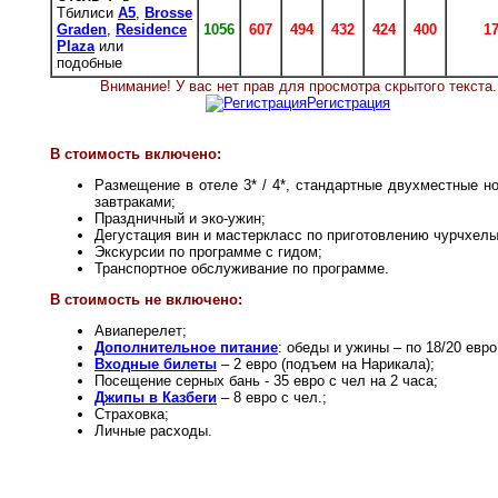
Тбилиси
A5
,
Brosse
Graden
,
Residence
1056
607
494
432
424
400
1
Plaza
или
подобные
Внимание! У вас нет прав для просмотра скрытого текста.
Регистрация
В стоимость включено:
Размещение в отеле 3* / 4*, стандартные двухместные н
завтраками;
Праздничный и эко-ужин;
Дегустация вин и мастеркласс по приготовлению чурчхелы
Экскурсии по программе с гидом;
Транспортное обслуживание по программе.
В стоимость не включено:
Авиаперелет;
Дополнительное питание
: обеды и ужины – по 18/20 евро
Входные билеты
– 2 евро (подъем на Нарикала);
Посещение серных бань - 35 евро с чел на 2 часа;
Джипы в Казбеги
– 8 евро с чел.;
Страховка;
Личные расходы.