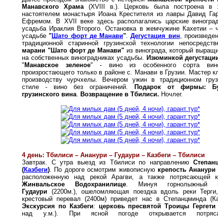
Манавского Храма
(XVIII в.). Церковь была построена в 1
настоятелем монастыря Иоана Крестителя из лавры Давид Га
Ефремом. В XVII веке здесь располагались царские виногра
усадьба Ираклия Второго. Остановка в жемчужине Кахетии – 
усадьбе
"
Шато форт де Манави
"
.
Дегустация вин
, произведе
традиционной старинной грузинской технологии непосредств
марани "Шато форт де Манави"
из винограда, который выращ
на собственных виноградниках усадьбы.
Изюминкой дегустаци
"
Манавское зеленое
" - вино из особенного сорта вино
произростающего только в районе с. Манави в Грузии. Мастер к
производству чурчхелы. Вечером ужин в традиционном груз
стиле - вино без ограничений.
Подарок от фирмы: Бу
грузинского вина
.
Возвращение в Тбилиси.
Ночлег.
4 день: Тбилиси – Ананури – Гудаури – Казбеги – Тбилиси
Завтрак. С утра выезд из Тбилиси по направлению
Степан
(
Казбеги
)
. По дороге осмотрим живописную
крепость Ананур
расположенную над рекой Арагви, а также потрясающей к
Жинвальское Водохранилище
. Минуя горнолыжный
Гудаури
(2200м.), ошеломляющая поездка вдоль реки Терги
крестовый перевал (2400м) приведет нас в Степанцминда (Ка
Экскурсия по Казбеги
:
церковь пресвятой Троицы Гергет
над у.м.). При ясной погоде открывается потряс