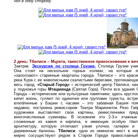
чел в одну сторону
2 день: Тбилиси – Мцхета, таинственное прикосновение к ве
Завтрак.
Экскурсия по столице Грузии.
Столица Грузии уник
Она стоит на нескольких горных холмах
,
на которые я
«заползают» старинные кварталы города. Тбилиси – это крас
река Кура с ее живописными скалистыми берегами
,
протекающая
весь город.
«Старый Город» –
исторический центр Тбилиси
,
нах
у подножья горы
Мтацминда
(Святая Гора). Почти все здания 
Города – исторические или культурные памятники, здесь кругло
кипит жизнь, гуляют по одиночке или группами туристы, встр
влюбленные у Башни с часами – это забавная Башня поя
недавно, построена режиссером Театра Марионеток Резо Габ
художники выставляют свои картины, ремесленники пред
многочисленные сувениры. В основном это 2-3-х этажные
сложенные из камня и кирпича, и имеющие особую тбил
архитектуру
,
которую отличают узкие улочки, галереи и 
деревянные балконы.
Тбилиси
, одно из немногих мест в ми
мирно сосуществуют рядом в Старом Городе православный