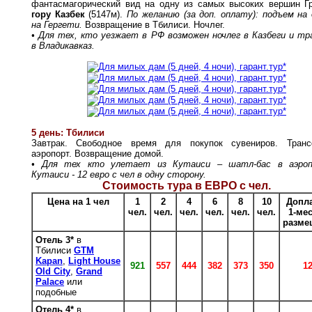
фантасмагорический вид на одну из самых высоких вершин Г
гору Казбек
(5147м).
По желанию (за доп. оплату): подъем на
на Гергети.
Возвращение в Тбилиси. Ночлег.
• Д
ля тех, кто уезжает в РФ возможен ночлег в Казбеги и т
в Владикавказ.
5 день: Тбилиси
Завтрак. Свободное время для покупок сувениров. Тран
аэропорт. Возвращение домой.
• Для тех кто улетает из Кутаиси – шатл-бас в аэро
Кутаиси - 12 евро с чел в одну сторону.
Стоимость тура в ЕВРО с чел.
Цена на 1 чел
1
2
4
6
8
10
Допла
чел.
чел.
чел.
чел.
чел.
чел.
1-ме
разме
Отель 3*
в
Тбилиси
GTM
Kapan
,
Light House
921
557
444
382
373
350
1
Old City
,
Grand
Palace
или
подобные
Отель 4*
в