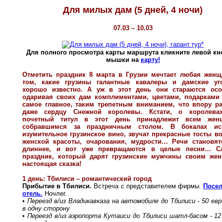
Для милых дам (5 дней, 4 ночи)
07.03 – 10.03
Для полного просмотра карты маршрута кликните левой кн
мышки на
карту!
Отметить праздник 8 марта в Грузии мечтает любая женщ
том, какие грузины галантные кавалеры и дамские уг
хорошо известно. А уж в этот день они стараются осо
одаривая своих дам комплиментами, цветами, подарками 
самое главное, таким трепетным вниманием, что впору ра
даже сердцу Снежной королевы. Кстати, о королева
почетный титул в этот день принадлежит всем жен
собравшимся за праздничным столом. В бокалах ис
изумительное грузинское вино, звучат прекрасные тосты во
женской красоты, очарования, мудрости… Речи становят
длиннее, и вот уже превращаются в целые песни… С
праздник, который дарят грузинские мужчины своим же
настоящая сказка!
1 день: Тбилиси – романтический город
Прибытие в Тбилиси.
Встреча с представителем фирмы.
Посел
отель.
Ночлег.
• Переезд в/из Владикавказa на автомобиле до Тбилиси - 50 евр
в одну сторону
• Переезд в/из аэропорта Кутаиси до Тбилиси шатл-басом - 12