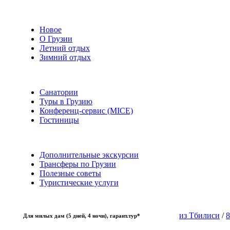
Новое
О Грузии
Летний отдых
Зимний отдых
Санатории
Туры в Грузию
Конференц-сервис (MICE)
Гостиницы
Дополнительные экскурсии
Трансферы по Грузии
Полезные советы
Туристические услуги
из Тбилиси
/
8
Для милых дам (5 дней, 4 ночи), гарант.тур*