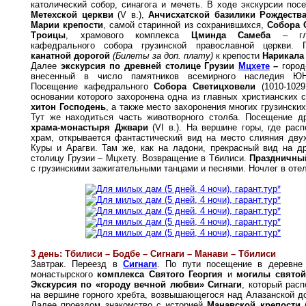
католический собор, синагога и мечеть. В ходе экскурсии пос
Метехской церкви
(V в.),
Анчисхатской базилики Рождеств
Марии крепости
, самой старинной из сохранившихся,
Собора 
Троицы
, храмового комплекса
Цминда Самеба
– гла
кафедрального собора грузинской православной церкви. 
канатной дорогой
(Билеты за доп. плату)
к крепости
Нарикала
Далее
экскурсия по древней столице Грузии
Мцхете
–
город
внесенный в число памятников всемирного наследия Ю
Посещение кафедрального
Собора Светицховели
(1010-1029 
основании которого захоронена одна из главных христианских 
хитон Господень
, а также место захоронения многих грузинских
Тут же находиться часть животворного столба. Посещение д
храма-монастыря Джвари
(VI в.). На вершине горы, где рас
храм, открывается фантастический вид на место слияния дву
Куры и Арагви. Там же, как на ладони, прекрасный вид на 
столицу Грузии – Мцхету. Возвращение в Тбилиси.
Праздничны
с грузинскими зажигательными танцами и песнями. Ночлег в отел
3 день: Тбилиси – Бодбе – Сигнаги – Манави – Тбилиси
Завтрак. Переезд в
Сигнаги
. По пути посещение в деревн
монастырского
комплекса Святого Георгия
и
могилы святой
Экскурсия по «городу вечной любви» Сигнаги
, который рас
на вершине горного хребта, возвышающегося над Алазанской д
Далее проездом знакомство с историей
Манавской крепости
(