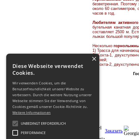
безветренная.
Поэтому 
около 60 сантиметров, 
часов в год.
Любителям активного
бугельная канатная до
составляет 2500 м. Ес
лыжах большой популярн
Несколько
горнолыжны
1) Трасса для начинающи
2) Кохта-1, двухступен
×
нижней;
3) Кохта-2, двухступенч
Diese Webseite verwendet
Cookies.
Го
Wir verwenden Cookies, um die
Benutzerfreundlichkeit unserer Website zu
verbessern. Durch die weitere Nutzung unserer
Webseite stimmen Sie der Verwendung von
Cookies gemäß unserer Cookie-Richtlinie zu.
Weitere Informationen
UNBEDINGT ERFORDERLICH
Заказать
PERFORMANCE