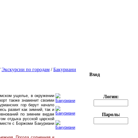
/
Экскурсии по городам
/
Бакуриани
Вход
омском ущелье, в окружении
Логин:
рорт также знаменит своими
урианских гор берут начало
сь развит как зимний, так и
евнований по зимним видам
Пароль:
том отдыха русской царской
 вместе с Боржоми Бакуриани
снежная. Погода солнечная и