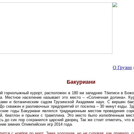
О Грузии
Ба
куриани
й горнолыжный курорт, расположен в 180 км западнее Тбилиси в Бож
за. Местное население называет это место – «Солнечная долина». Ку
ами и ботаническим садом Грузинской Академии наук. С вершин бак
До скважин и разливочных предприятий от поселка – 30 минут езды. Зде
тские годы Бакуриани являлся традиционным местом проведения сор
ей, биатлон и прыжки с трамплина. Это место было излюбленным мес
ь до сих пор сохранился царский дворец. Так же стоит отметить, что
ние зимних Олимпийских игр 2014 года.
лится
с ноября по март
. Зима холодная, но не суровая, как правило, 