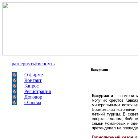
развернуть
|
свернуть
Бакуриани
О фирме
Контакт
Запрос
Регистрация
Ба
куриани
– знамениты
Договор
могучих хребтов Кавка
Отзывы
минеральными источник
Бо
ржомские источники. 
летний туризм. В сове
спорта: слалом, бобсл
семьи Романовых и здес
претендовал на проведе
Горнолыжный сезон
д