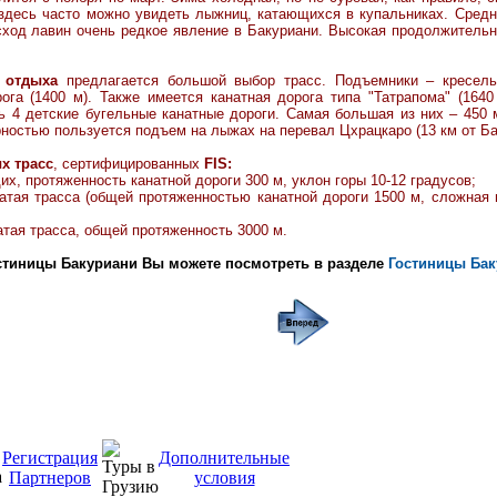
здесь часто можно увидеть лыжниц, катающихся в купальниках. Средн
сход лавин очень редкое явление в Бакуриани.
Высокая продолжительн
 отдыха
предлагается большой выбор трасс. Подъемники
–
кресель
рога (1400 м). Также имеется канатная дорога типа "Татрапома" (164
ть 4 детские бугельные канатные дороги. Самая большая из них
–
450 м
остью пользуется подъем на лыжах на перевал Цхрацкаро (13 км от Бак
х трасс
,
сертифицированных
FIS:
х, протяженность канатной дороги 300 м, уклон горы 10-12 градусов;
чатая трасса (общей протяженностью канатной дороги 1500 м, сложная 
атая трасса,
общей протяженность 3000 м.
стиницы Ба
куриани Вы можете посмотреть в разделе
Гостиницы Бак
Регистрация
Дополнительные
Партнеров
условия