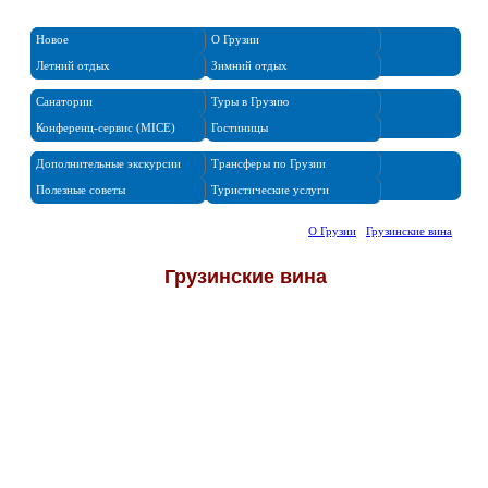
Новое
О Грузии
Летний отдых
Зимний отдых
Санатории
Туры в Грузию
Конференц-сервис (MICE)
Гостиницы
Дополнительные экскурсии
Трансферы по Грузии
Полезные советы
Туристические услуги
Грузинские вина
О Грузии
/
Грузинские вина
Грузинские вина
Вино – это настоящая национальная гордость
грузин! Ведь,
именно здесь, в Грузии, возникла культура возделывания
винограда и виноделия. Об этом могут свидетельствовать
некоторые находки, сделанные археологами. Наука
доказала, что ещё в VI тысячелетии до нашей эры, люди,
жившие в этих местах, производили вино. Грузинские вина –
это что-то особенное! Эти вина не похожи на вина других
стран. В Грузии существуют некоторые традиции
изготовления этого замечательного напитка, которые
каждый
производитель уважает и соблюдает. В отличие от Франции
или Италии, в Грузии вина выдерживаются не в стеклянных