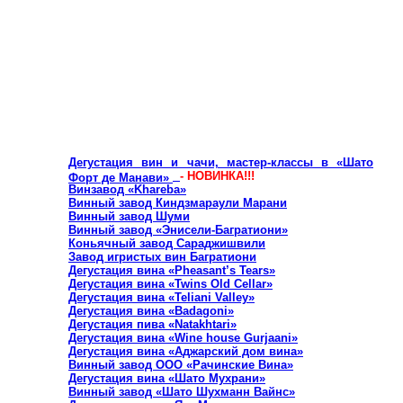
бутылках, а в специальных кувшинах – «квеври». Во многом
благодаря этому, грузинские вина имеют такой
неповторимый,
оригинальный вкус! Вот лишь некоторые
марки грузинских вин – «Киндзмараули», «Манави»,
«Мукузани», «Напареули», «Алазанская долина»,
«Ахашени», «Хванчкара», «Цоликоури», «Чхавери»,
«Аргвета», «Карданахи», «Хирса», «Псоу», «Само»,
«Енисели» и др.
Если у Вас будет такая возможность, то
обязательно попробуйте грузинские вина! Вы не пожалеете!
Винные заводы и дегустационные залы Грузии:
Дегустация вин и чачи, мастер-классы в «Шато
- НОВИНКА!!!
Форт де Манави»
Винзавод «Khareba»
Винный завод Киндзмараули Марани
Винный завод Шуми
Винный завод «Энисели-Багратиони»
Коньячный завод Сараджишвили
Завод игристых вин Багратиони
Дегустация вина «Pheasant’s Tears»
Дегустация вина «Twins Old Cellar»
Дегустация вина «Teliani Valley»
Дегустация вина «Badagoni
»
Дегустация пива «Natakhtari
»
Дегустация вина «Wine house Gurjaani
»
Дегустация вина «Аджарский дом вина»
Винный завод ООО «
Рачинские Вина
»
Дегустация вина «Шато Мухрани»
Винный завод «
Шато Шухманн Вайнс
»