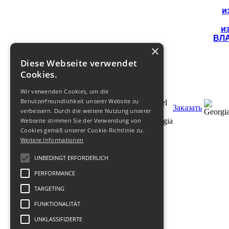
и
и
ВЛ
×
Diese Webseite verwendet
Cookies.
Wir verwenden Cookies, um die
Benutzerfreundlichkeit unserer Website zu
Заказать
verbessern. Durch die weitere Nutzung unserer
Webseite stimmen Sie der Verwendung von
Cookies gemäß unserer Cookie-Richtlinie zu.
Weitere Informationen
UNBEDINGT ERFORDERLICH
PERFORMANCE
© 2011 -
2026
Туроператор по
TARGETING
Грузии
FUNKTIONALITÄT
GEOFIT TRAVEL
:
Условия
,
О
Фирме
,
Impressum
.
UNKLASSIFIZIERTE