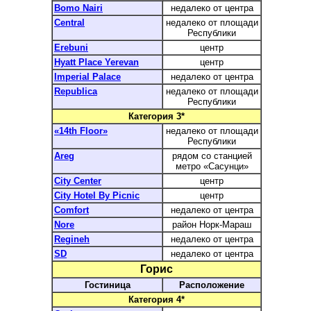
Bomo Nairi
недалеко от центра
Central
недалеко от площади
Республики
Erebuni
центр
Hyatt Place Yerevan
центр
Imperial Palace
недалеко от центра
Republica
недалеко от площади
Республики
Категория 3*
«14th Floor»
недалеко от площади
Республики
Areg
рядом со станцией
метро «Сасунци»
City Center
центр
City Hotel By Picnic
центр
Comfort
недалеко от центра
Nore
район Норк-Мараш
Regineh
недалеко от центра
SD
недалеко от центра
Горис
Гостиница
Расположение
Категория 4*