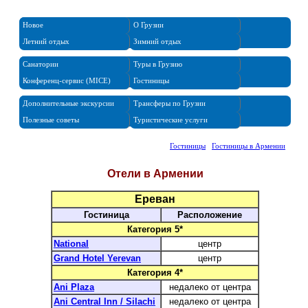
Новое
О Грузии
Летний отдых
Зимний отдых
Санатории
Туры в Грузию
Конференц-сервис (MICE)
Гостиницы
Дополнительные экскурсии
Трансферы по Грузии
Полезные советы
Туристические услуги
Отели в Армении
Гостиницы
/
Гостиницы в Армении
Отели в Армении
Ереван
Гостиница
Расположение
Категория 5*
National
центр
Grand Hotel Yerevan
центр
Категория 4*
Ani Plaza
недалеко от центра
Ani Central Inn / Silachi
недалеко от центра