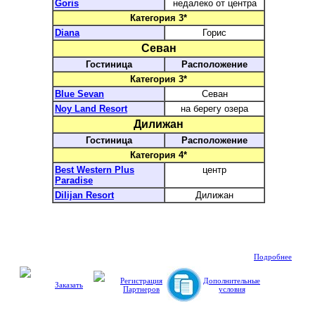
Goris
недалеко от центра
Категория 3*
Diana
Горис
Севан
Гостиница
Расположение
Категория 3*
Blue Sevan
Севан
Noy Land Resort
на берегу озера
Дилижан
Гостиница
Расположение
Категория 4*
Best Western Plus
центр
Paradise
Dilijan Resort
Дилижан
Подробнее
Регистрация
Дополнительные
Заказать
Партнеров
условия