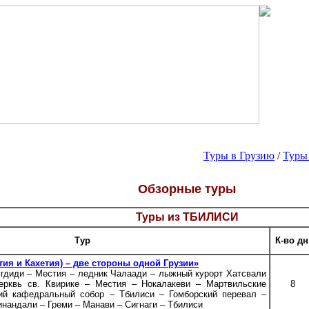
Туры в Грузию
/
Туры
Обзорные туры
Туры из ТБИЛИСИ
Тур
К-во дн
тия и Кахетия) – две стороны одной Грузии»
угдиди – Местия – ледник Чалаади – лыжный курорт Хатсвали
ерквь св. Квирике – Местия – Нокалакеви – Мартвильские
8
ий кафедральный собор – Тбилиси – Гомборский перевал –
нандали – Греми – Манави – Сигнаги – Тбилиси