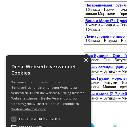
Незабываемая Грузия
Тбилиси – Греми – Тела
каньон Мартвили – Гори
Вино и Море (7+ 7 дне
Тбилиси – Бодбе – Сигн
Тбилиси
Лечит людей не пиво 
Тбилиси – Батуми – Бо
Тур: Кутаиси – Они – 
×
Кутаиси – Они – Батум
Diese Webseite verwendet
Горы - легенды цари
Кутаиси – Зугдиди – Ме
Cookies.
Запах Грузии: море, 
Wir verwenden Cookies, um die
Кутаиси – Батуми – Б
Сигнаги – Манави – кре
Benutzerfreundlichkeit unserer Website zu
verbessern. Durch die weitere Nutzung unserer
Горы и море (7+7 дней
Webseite stimmen Sie der Verwendung von
Кутаиси – Зугдиди – Ме
Cookies gemäß unserer Cookie-Richtlinie zu.
Weitere Informationen
UNBEDINGT ERFORDERLICH