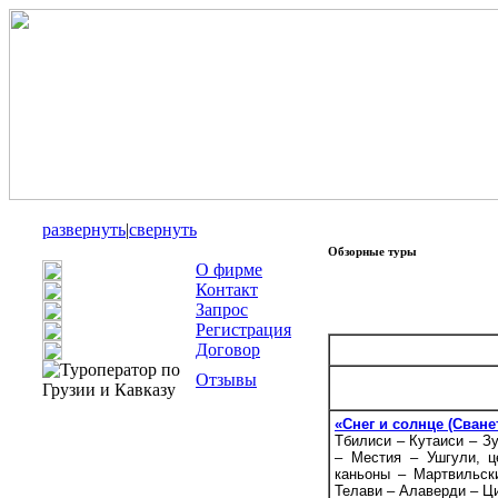
развернуть
|
свернуть
Обзорные туры
О фирме
Контакт
Запрос
Регистрация
Договор
Отзывы
«Снег и солнце (Сване
Тбилиси – Кутаиси – З
– Местия – Ушгули, ц
каньоны – Мартвильск
Телави – Алаверди – Ци