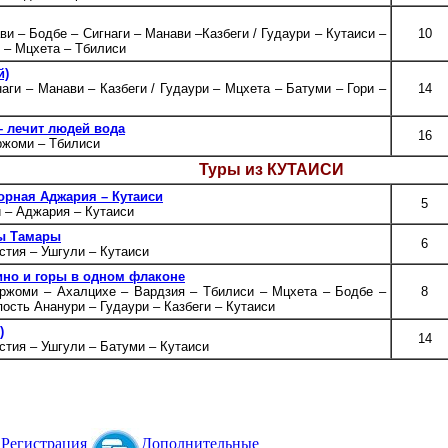
ви – Бодбе – Сигнаги – Манави –Казбеги / Гудаури – Кутаиси –
10
 – Мцхета – Тбилиси
й)
аги – Манави – Казбеги / Гудаури – Мцхета – Батуми – Гори –
14
– лечит людей вода
16
ржоми – Тбилиси
Туры из КУТАИСИ
Горная Аджария – Кутаиси
5
и – Аджария – Кутаиси
цы Тамары
6
стия – Ушгули – Кутаиси
вино и горы в одном флаконе
оржоми – Ахалцихе – Вардзия – Тбилиси – Мцхета – Бодбе –
8
пость Ананури – Гудаури – Казбеги – Кутаиси
)
14
стия – Ушгули – Батуми – Кутаиси
Регистрация
Дополнительные