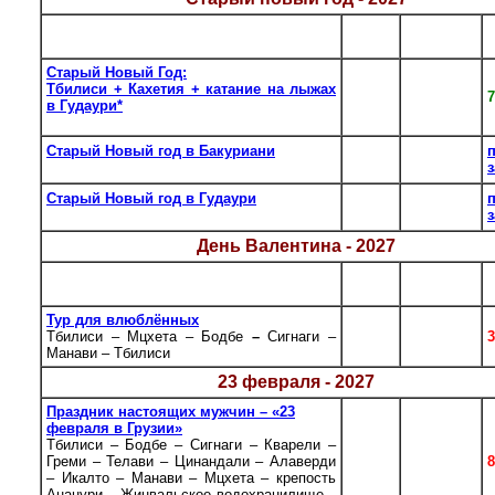
К-во
Даты
Тур
дн.
заездов
Старый Новый Год:
Тбилиси + Кахетия + катание на лыжах
11.01 –
5
7
в Гудаури*
15.01
Тбилиси – Кахетия – Тбилиси
Старый Новый год в Бакуриани
10.01 –
8
Тбилиси – Бакуриани – Тбилиси
17.01
Старый Новый год в Гудаури
10.01 –
8
Тбилиси – Гудаури – Тбилиси
17.01
День Валентина - 2027
К-во
Даты
Тур
дн.
заездов
Тур для влюблённых
12.02 –
Тбилиси – Мцхета – Бодбе
–
Сигнаги –
4
15.02
Манави – Тбилиси
23 февраля - 2027
Праздник настоящих мужчин – «23
февраля в Грузии»
Тбилиси – Бодбе – Сигнаги – Кварели –
Греми – Телави – Цинандали – Алаверди
6
20.02
– Икалто – Манави – Мцхета – крепость
Ананури – Жинвальское водохранилище –