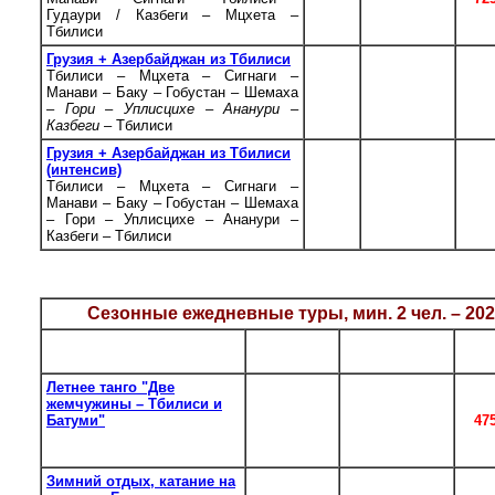
Гудаури / Казбеги – Мцхета –
- 03.01
Тбилиси
Грузия + Азербайджан из Тбилиси
*
Тбилиси – Мцхета – Сигнаги –
ежедневно,
вр
Манави – Баку – Гобустан – Шемаха
8
кроме 20.12
нед
–
Гори – Уплисцихе – Ананури –
- 03.01
Казбеги
– Тбилиси
Грузия + Азербайджан из Тбилиси
(интенсив)
*
ежедневно,
Тбилиси – Мцхета – Сигнаги –
вр
8
кроме 20.12
Манави – Баку – Гобустан – Шемаха
нед
- 03.01
– Гори – Уплисцихе – Ананури –
Казбеги – Тбилиси
* Туры Грузия - Азербайджан временно не проводятся из-за отсутс
железнодорожного сообщения. Туры Азербайджан - Грузия проводя
Сезонные ежедневные туры, мин. 2 чел. – 20
Цена
Тур
К-во дн.
Даты заездов
чел.
Летнее танго "Две
ежедневно в
жемчужины – Тбилиси и
период
Батуми"
8/10/12/14
47
с 01.06 до
Тбилиси – Мцхета – Батуми
01.10
– Тбилиси
Зимний отдых, катание на
ежедневно в