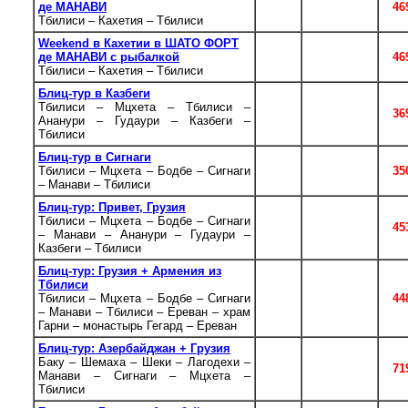
де МАНАВИ
3
кроме 25.12
46
Тбилиси – Кахетия – Тбилиси
- 03.01
Weekend в Кахетии в ШАТО ФОРТ
ежедневно,
де МАНАВИ с рыбалкой
3
кроме 25.12
46
Тбилиси – Кахетия – Тбилиси
- 03.01
Блиц-тур в Казбеги
ежедневно,
Тбилиси – Мцхета – Тбилиси –
4
кроме 25.12
36
Ананури – Гудаури – Казбеги –
- 03.01
Тбилиси
Блиц-тур в Сигнаги
ежедневно,
Тбилиси – Мцхета – Бодбе – Сигнаги
4
кроме 25.12
35
– Манави – Тбилиси
- 03.01
Блиц-тур: Привет, Грузия
ежедневно,
Тбилиси – Мцхета – Бодбе – Сигнаги
5
кроме 25.12
45
– Манави – Ананури – Гудаури –
- 03.01
Казбеги – Тбилиси
Блиц-тур: Грузия + Армения из
по
Тбилиси
нечетным
Тбилиси – Мцхета – Бодбе – Сигнаги
5
датам,
44
– Манави – Тбилиси – Ереван – храм
кроме 20.12
Гарни – монастырь Гегард – Ереван
- 03.01
Блиц-тур: Азербайджан + Грузия
ежедневно,
Баку – Шемаха – Шeки – Лагодехи –
6
кроме 20.12
71
Манави – Сигнаги – Мцхета –
- 03.01
Тбилиси