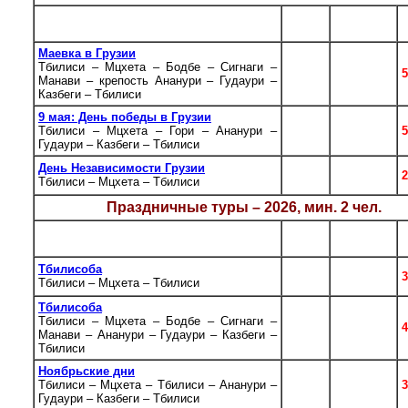
К-во
Даты
Тур
дн.
заездов
Маевка в Грузии
Тбилиси – Мцхета – Бодбе – Сигнаги –
5
28.04
5
Манави – крепость Ананури – Гудаури –
Казбеги – Тбилиси
9 мая: День победы в Грузии
Тбилиси – Мцхета – Гори – Ананури –
6
06.05
5
Гудаури – Казбеги – Тбилиси
День Независимости Грузии
3/4/5
25.05
2
Тбилиси – Мцхета – Тбилиси
Праздничные туры – 2026, мин. 2 чел.
К-во
Даты
Тур
дн.
заездов
Тбилисоба
3/4/5
02.10
3
Тбилиси – Мцхета – Тбилиси
Тбилисоба
Тбилиси – Мцхета – Бодбе – Сигнаги –
6
01.10
Манави – Ананури – Гудаури – Казбеги –
Тбилиси
Ноябрьские дни
Тбилиси – Мцхета – Тбилиси – Ананури –
4
01.11
3
Гудаури – Казбеги – Тбилиси