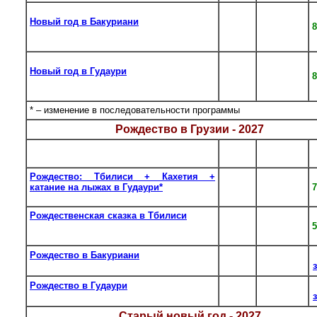
27.12 –
Новый год в Бакуриани
03.01
8
Тбилиси – Бакуриани – Тбилиси
30.12 –
06.01*
27.12 –
Новый год в Гудаури
03.01
8
Тбилиси – Гудаури – Тбилиси
30.12 –
06.01*
* – изменение в последовательности программы
Рождество в Грузии - 2027
К-во
Даты
Тур
дн.
заездов
Рождество: Тбилиси + Кахетия +
04.01 –
катание на лыжах в Гудаури*
5
7
08.01
Тбилиси – Кахетия – Тбилиси
Рождественская сказка в Тбилиси
03.01 –
Тбилиси – Бодбе – Сигнаги – Манави –
6
08.01
Мцхета –
Гудаури – Казбеги
–Тбилиси
Рождество в Бакуриани
03.01 –
6
Тбилиси – Бакуриани – Тбилиси
08.01
Рождество в Гудаури
03.01 –
6
Тбилиси – Гудаури – Тбилиси
08.01
Старый новый год - 2027