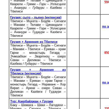
– Манави – Телави – Цинандали –
7
кроме 20.12
59
Кварели – Греми –
Гори – Уплисцихе
- 03.01
– Ананури – Гудаури – Казбеги
–
Тбилиси
Грузия: сыто – пьяно (интенсив)
Тбилиси – Мцхета – Бодбе – Сигнаги
ежедневно,
– Манави – Телави – Цинандали –
7
кроме 20.12
по 
Кварели – Греми – Гори – Уплисцихе
- 03.01
– Ананури – Гудаури – Казбеги –
Тбилиси
Грузия + Армения из Тбилиси
Тбилиси – Мцхета – Бодбе – Сигнаги
по
– Манави – Тбилиси – Ереван – храм
нечетным
Гарни – монастырь Гегард –
8
датам,
85
Эчмиадзин – Звартноц
– озеро
кроме 20.12
Севан – Дилижан – Тбилиси –
- 03.01
Казбеги / Гудаури
– Тбилиси
Грузия + Армения из
Тбилиси
(интенсив)
по
Тбилиси – Мцхета – Бодбе – Сигнаги
нечетным
– Манави – Ереван – храм Гарни –
8
датам,
по 
монастырь Гегард – Нораванк – Хор
кроме 20.12
Вирап – Арени – озеро Севан –
- 03.01
Дилижан – Казбеги / Гудаури –
Тбилиси
Тур: Азербайджан + Грузия
Баку – Шемаха – Шeки – Лагодехи –
ежедневно,
Манави – Сигнаги – Тбилиси –
7
кроме 20.12
72