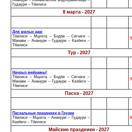
Гудаури – Тбилиси
8 марта - 2027
К-во
Даты
Тур
дн.
заездов
Для милых дам
Тбилиси – Мцхета – Бодбе – Сигнаги –
5
06.03
5
Манави – Ананури – Гудаури – Казбеги –
Тбилиси
Тур - 2027
К-во
Даты
Тур
дн.
заездов
Наурыз мейрамы!
Тбилиси – Мцхета – Бодбе – Сигнаги –
5
19.03
5
Манави – Ананури – Гудаури – Казбеги –
Тбилиси
Пасха - 2027
К-во
Даты
Тур
дн.
заездов
Пасхальные праздники в Грузии
Тбилиси – Мцхета – Ананури – Гудаури –
6
30.04.2027
6
Казбеги – Тбилиси
Майские праздники - 2027