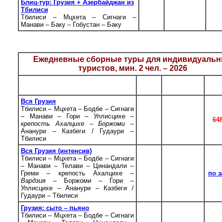
Блиц-тур: Грузия + Азербайджан из
ежедневно,
Тбилиси
*
вр
5
кроме 20.12
Тбилиси – Мцхета – Сигнаги –
нед
- 03.01
Манави – Баку – Гобустан – Баку
* Туры Грузия - Азербайджан временно не проводятся из-за отсутс
железнодорожного сообщения. Туры Азербайджан - Грузия проводя
Ежедневные сборные туры для индивидуаль
туристов, мин. 2 чел. – 2026
К-во
Даты
Цена
Тур
дн.
заездов
чел.
Вся Грузия
Тбилиси – Мцхета – Бодбе – Сигнаги
ежедневно,
– Манави – Гори – Уплисцихе –
7
кроме 20.12
64
крепость Ахалцихе – Боржоми
–
- 03.01
Ананури – Казбеги / Гудаури –
Тбилиси
Вся Грузия (интенсив)
Тбилиси – Мцхета – Бодбе – Сигнаги
– Манави – Телави – Цинандали –
ежедневно,
Греми – крепость Ахалцихе –
7
кроме 20.12
по 
Вардзия –
Боржоми – Гори –
- 03.01
Уплисцихе – Ананури – Казбеги /
Гудаури – Тбилиси
Грузия: сыто – пьяно
Тбилиси – Мцхета – Бодбе – Сигнаги
ежедневно,