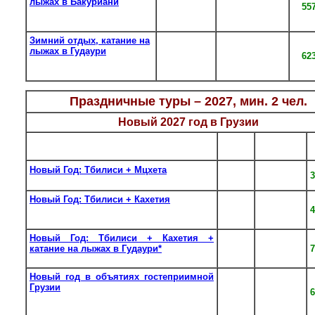
лыжах в Бакуриани
период
8
55
Тбилиси – Бакуриани –
с 01.12 до
Тбилиси
01.04
Зимний отдых, катание на
ежедневно в
лыжах в Гудаури
период
8
62
Тбилиси – Гудаури –
с 01.12 до
Тбилиси
01.04
Праздничные туры – 2027, мин. 2 чел.
Новый 2027 год в Грузии
К-во
Даты
Тур
дн.
заездов
Новый Год: Тбилиси + Мцхета
30.12 –
4
Тбилиси – Мцхета – Тбилиси
02.01
Новый Год: Тбилиси + Кахетия
30.12 –
Тбилиси – Мцхета – Сигнаги – Манави –
5
03.01
Тбилиси
Новый Год: Тбилиси + Кахетия +
29.12 –
катание на лыжах в Гудаури*
5
7
02.01
Тбилиси – Кахетия – Тбилиси
Новый год в объятиях гостеприимной
Грузии
28.12 –
7
Тбилиси – Бодбе – Сигнаги – Манави –
03.01
Мцхета –
Гудаури – Казбеги
–Тбилиси