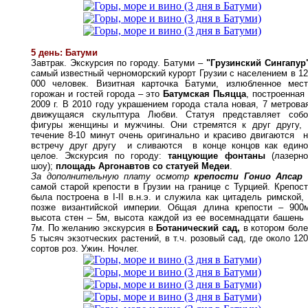
5 день: Батуми
Завтрак. Экскурсия по городу. Батуми –
"Грузинский Сингапур
самый известный черноморский курорт Грузии с населением в 1
000 человек. Визитная карточка Батуми, излюбленное мест
горожан и гостей города – это
Батумская Пьяцца
, построенная
2009 г. В 2010 году украшением города стала новая, 7 метрова
движущаяся скульптура Любви. Статуя представляет собо
фигуры женщины и мужчины. Они стремятся к друг другу, 
течение 8-10 минут очень оригинально и красиво двигаются 
встречу друг другу и сливаются в конце концов как едино
целое. Экскурсия по городу:
танцующие фонтаны
(лазерно
шоу);
площадь Аргонавтов со статуей Медеи
.
За дополнительную плату осмотр
крепости Гонио Апсар
самой старой крепости в Грузии на границе с Турцией. Крепос
была построена в I-II в.н.э. и служила как цитадель римской,
позже византийской империи. Общая длина крепости – 900м
высота стен – 5м, высота каждой из ее восемнадцати башень
7м. По желанию экскурсия в
Ботанический сад,
в котором боле
5 тысяч экзотческих растений, в т.ч. розовый сад, где около 12
сортов роз. Ужин. Ночлег.