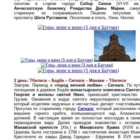
посетим в старом городе
Собор Сиони
(VІ-VІІ вв.)
Анчисхатскую базилику Рождества Девы Марии
, саму
старинную из сохранившихся. Пешком погуляем п
проспекту
Шота Руставели
.
Поселение в отель. Ужин. Ночлег.
2 день: Тбилиси – Бодбе – Сигнаги – Манави – Тбилиси
Завтрак. Переезд в
«город вечной любви» - Сигнаги.
По пут
посещение в деревне Бодбе
монастырского комплекса Святог
Георгия и могилы святой Нино
, принесшей христианство 
Грузию. Омовения в водах святого нерукотворного источника
который исцеляем недужных и несчастных делает счастливыми
Прогулка по старинному городу
Сигнаги
, который расположен 
вершине горного хребта, возвышающегося над Алазанско
долиной. В настоящее время он полностью воссоздан в свое
первозданном виде. Далее проездом знакомство с историе
Манавской крепости
(XIв.) и
Манавского Храма
(XVIII в.
Церковь была построена в 1794 г. настоятелем монастыря Иоа
Крестителя из лавры Давид Гареджи - Ефремом. В XVII век