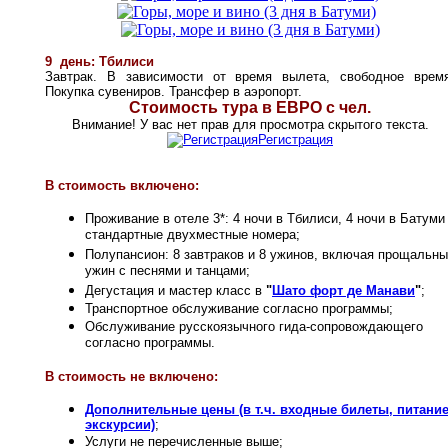
9
день: Тбилиси
Завтрак. В зависимости от время вылета, свободное время
Покупка сувениров. Трансфер в аэропорт.
Стоимость тура в ЕВРО с чел.
Внимание! У вас нет прав для просмотра скрытого текста.
Регистрация
В стоим
ость включено:
Проживание в отеле 3*: 4 ночи в Тбилиси, 4 ночи в Батуми
стандартные двухместные номера;
Полупансион: 8 завтраков и 8 ужинов, включая прощальн
ужин с песнями и танцами;
Дегустация и мастер класс в
"
Шато форт де Манави
"
;
Транспортное обслуживание согласно программы;
Обслуживание русскоязычного гида-сопровождающего
согласно программы.
В стоимость не включено:
Дополнительные цены (в т.ч. входные билеты, питание
экскурсии)
;
Услуги не перечисленные выше;