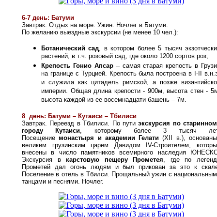
6-7 день: Батуми
Завтрак. Отдых на море
. Ужин. Ночлег в Батуми.
По желанию выездные экскурсии (не менее 10 чел.):
Ботанический сад
,
в котором более 5 тысяч экзотческ
растений, в т.ч. розовый сад, где около 1200 сортов роз;
Крепость Гонио Апсар
– самая старая крепость в Груз
на границе с Турцией. Крепость была построена в I-II в.н.
и служила как цитадель римской, а позже византийско
империи. Общая длина крепости - 900м, высота стен - 5
высота каждой из ее восемнадцати башень – 7м.
8
день: Батуми
– Кутаиси
– Тбилиси
Завтрак. Переезд в Тбилиси. По пути
экскурсия по старинном
городу Кутаиси
, которому более 3 тысяч лет
Посещение
монастыря и академии Гелати
(XII в.), основан
великим грузинским царем Давидом IV-Строителем, которы
внесены в число памятников всемирного наследия ЮНЕСКО
Экскурсия в
карстовую пещеру Прометея
, где по легенд
Прометей дал огонь людям и был прикован за это к скале
Поселение в отель в Тбилси.
Прощальный ужин с национальным
танцами и песнями. Ночлег.