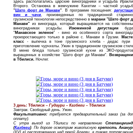
здесь располагались царские виноградники и усадьба Иракли
Второго. Остановка в жемчужине Кахетии – частной усадьб
"
Шато форт де Манави
"
. В программе посещения:
дегустаци
вин и чачи
, произведенных по традиционной старинно
грузинской технологии непосредственно в
марани "Шато форт д
Манави"
из винограда, который выращивается на собственны
виноградниках усадьбы.
Изюминкой дегустации
буде
"
Манавское зеленое
" - вино из особенного сорта винограда
произростающего только в районе с. Манави в Грузии.
Масте
класс
- выпечка в тоне грузинского хлеба - дедас пури 
приготовление чурчхелы. Ужин в традиционном грузинском стил
В меню блюда только грузинской кухни из ЭКО-продуктов
выращенных в хозяйстве "Шато форт де Манави".
Возвращени
в Тбилиси.
Ночлег.
3 день: Тбилиси –
Гудаури – Казбеги
– Тбилиси
Завтрак. Свободный день. Ужин.
Факультативно:
требуется предварительный заказ (за доп
оплату).
С утра выезд из Тбилиси по направлению
Степанцминд
(
Казбеги
)
. По дороге осмотрим живописную
крепость Ананур
(XVI в) расположенную над рекой Арагви, а также потрясающ