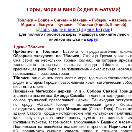
Горы, море и вино (3 дня в Батуми)
Тбилиси – Бодбе – Сигнаги – Манави –
Гудаури – Казбеги
–
Мцхета – Батуми – Кутаиси – Тбилиси (9 дней, 8 ночей)
Для полного просмотра карты маршрута кликните левой
кнопкой мышки на
карту!
1 день: Тбилиси
Прибытие в Тбилиси.
Встреча с представителем фирмы
Обзорная экскурсия по Тбилиси.
Столица Грузии уникальна
Она стоит на нескольких горных холмах, на которые ярусам
«заползают» старинные кварталы города. Тбилиси
–
э
красивейшая река Кура с ее живописными скалистыми берегам
протекающая через весь город.
Тбилиси
, одно из немногих мест в мире, где мирно сосуществу
рядом в Старом Городе православный храм, католический собо
синагога и мечеть.
Посещение
Метехской церкви
(V в.),
Собора Святой Троиц
храмового комплекса
Цминда Самеба
–
главного кафедральног
собора грузинской православной церкви. Пешеходная экскурс
по городу, «Старый Город»
–
исторический центр Тбилиси
находится у подножья горы
Мтацминда
(Святая Гора). Почти в
здания Старого Города – исторические или культурные памятник
здесь круглосуточно кипит жизнь, гуляют по одиночке ил
группа
ми туристы, встречаются влюбленные у
Башни с часам
Поднимемся на новейшем подъемнике в крепость
Нарикала
(І
в.), поднимаясь сможем увидеть город с птичьего полета