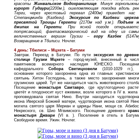
красоты
Жинвальское Водохранилище
. Минуя горнолыжны
курорт Гудаури
(2200м.), ошеломляющая поездка вдоль рек
Терги, через крестовый перевал (2400м) приведет нас 
Степанцминда (Казбеги).
Экскурсия по Казбеги
:
церков
пресвятой Троицы Гергети
(2170м над у.м.).
Подъем н
джипах на Гергети
. При ясной погоде открываетс
потрясающий, фантасмагорический вид на одну из самы
величественных вершин Грузии –
гору Казбек
(5147м)
Возвращение в Тбилиси.
Ночлег.
4
день: Тбилиси – Мцхета – Батуми
Завтрак. Переезд в Батуми. По пути
экскурсия по древне
столице Грузии Мцхете
–
город-музей, внесенный в числ
памятников всемирного наследия ЮНЕСКО. Посещени
кафедрального
Собора Светицховели
(1010-1029 гг.),
основании которого захоронена одна из главных христиански
святынь Хитон Господень, а также место захоронения многи
грузинских царей.
Тут же находиться часть животворного столб
Посещение
монастыря Самтавро
, где круглогодично расте
цветёт и плодоносит куст ежевики, возле которого в IV в. жила
проповедовала святая Нино. Внутри находиться чудотворна
икона Иверской Божией матери, чудотворная икона святой Нин
могила святого царя Мериан и царицы Нани, мощи св. Абибос
Некреского, св. Шио Мгвимского. Посещение древнего
храма
монастыря Джвари
(VI в. ). Поселение в отель в Батуми
Свободное время.
Ужин. Ночлег.