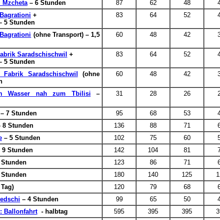
+ Mzcheta
– 6 Stunden
87
62
48
Bagrationi
+
83
64
52
 – 5 Stunden
Bagrationi
(ohne Transport) – 1,5
60
48
42
abrik Saradschischwil
+
83
64
52
 – 5 Stunden
 Fabrik Saradschischwil
(ohne
60
48
42
n
m Wasser nah zum Tbilisi
–
31
28
26
– 7 Stunden
95
68
53
 8 Stunden
136
88
71
e
– 5 Stunden
102
75
60
 9 Stunden
142
104
81
 Stunden
123
86
71
 Stunden
180
140
125
1
 Tag)
120
79
68
redschi
– 4 Stunden
99
65
50
 Ballonfahrt
- halbtag
595
395
395
3