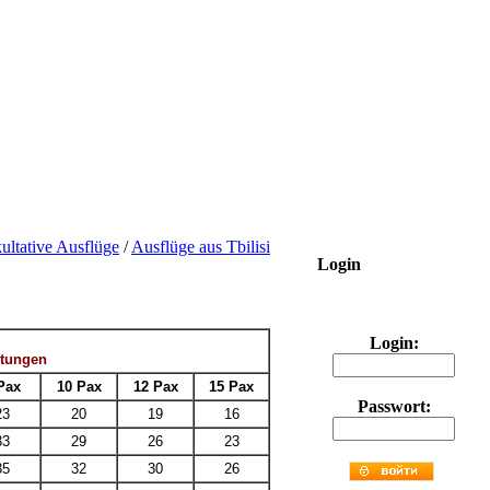
ultative Ausflüge
/
Ausflüge aus Tbilisi
Login
Login:
stungen
Pax
10 Pax
12 Pax
15 Pax
Passwort:
23
20
19
16
33
29
26
23
35
32
30
26