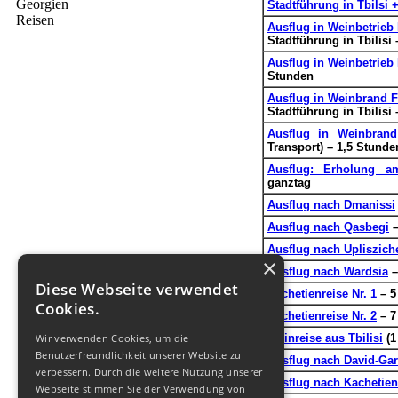
Stadtführung in Tbilsi 
Ausflug in Weinbetrieb 
Stadtführung in Tbilisi
Ausflug in Weinbetrieb 
Stunden
Ausflug in Weinbrand F
Stadtführung in Tbilisi
Ausflug in Weinbrand
Transport) – 1,5 Stunde
Ausflug: Erholung a
ganztag
Ausflug nach Dmanissi
Ausflug nach Qasbegi
–
Ausflug nach Upliszich
×
Ausflug nach Wardsia
–
Diese Webseite verwendet
Kachetienreise Nr. 1
– 5
Cookies.
Kachetienreise Nr. 2
– 7
Wir verwenden Cookies, um die
Weinreise aus Tbilisi
(1
Benutzerfreundlichkeit unserer Website zu
Ausflug nach David-Ga
verbessern. Durch die weitere Nutzung unserer
Ausflug nach Kachetien:
Webseite stimmen Sie der Verwendung von