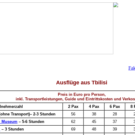
Fak
Ausflüge aus Tbilisi
Preis in Euro pro Person,
inkl. Transportleistungen, Guide und Eintrittskosten und Verko
ilnehmerzahl
2 Pax
4 Pax
6 Pax
8 
ohne Transport)– 2-3 Stunden
56
38
28
 + Museum
– 5-6 Stunden
62
45
37
i
– 3 Stunden
69
48
39