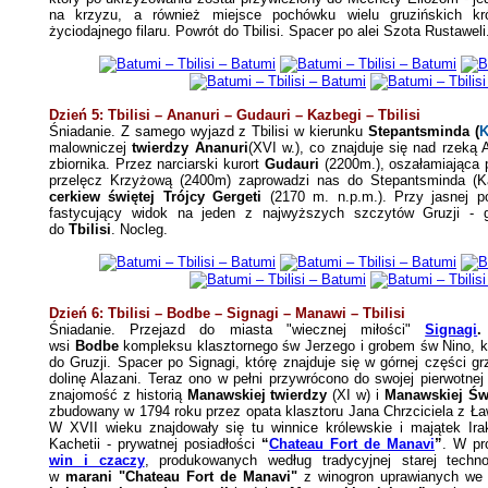
na krzyzu,
a również miejsce pochówku wielu gruzińskich kr
życiodajnego filaru. Powrót do Tbilisi. Spacer po alei Szota Rustawel
Dzień 5: Tbilisi – Ananuri – Gudauri – Kazbegi – Tbilisi
Śniadanie.
Z
samego
wyjazd z Tbilisi w kierunku
Stepantsminda (
K
malowniczej
twierdzy Ananuri
(XVI w.), co znajduje się nad rzeką 
zbiornika.
Przez narciarski kurort
Gudauri
(2200m.), oszałamiająca p
przelęcz Krzyżową (2400m) zaprowadzi nas do Stepantsminda (K
cerkiew świętej Trójcy Gergeti
(2170 m. n.p.m.).
Przy jasnej p
fastycujący
widok na jeden z najwyższych szczytów Gruzji -
do
Tbilisi
. Nocleg.
Dzień 6: Tbilisi – Bodbe – Signagi
– Manawi
– Tbilisi
Śniadanie. Przejazd do miasta "wiecznej miłości"
Signagi
wsi
Bodbe
kompleksu klasztornego św Jerzego i grobem św Nino, kt
do Gruzji. Spacer po Signagi, którę znajduje się w górnej części g
dolinę Alazani.
Teraz ono w
pełni przywrócono do swojej pierwotnej
znajomość z historią
Manawskiej twierdzy
(XI w) i
Manawskiej Św
zbudowany w 1794 roku przez opata klasztoru Jana Chrzciciela z Ł
W XVII wieku znajdowały się tu winnice królewskie i majątek Ira
Kachetii - prywatnej posiadłości
“
Chateau Fort de Manavi
”
. W pr
win i czaczy
, produkowanych według tradycyjnej starej technol
w
marani "Chateau Fort de Manavi"
z winogron uprawianych we