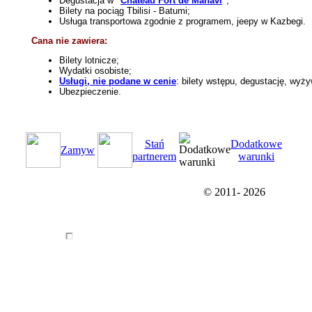
Degustacja w
"
Chateau Fort de Manavi
"
;
Bilety na pociąg Tbilisi - Batumi;
Usługa transportowa zgodnie z programem, jeepy w Kazbegi.
Cana nie zawiera:
Bilety lotnicze;
Wydatki osobiste;
Usługi, nie podane w cenie
: bilety wstępu, degustację, wyży
Ubezpieczenie.
Stań
Dodatkowe
Zamуw
partnerem
warunki
© 2011-
2026