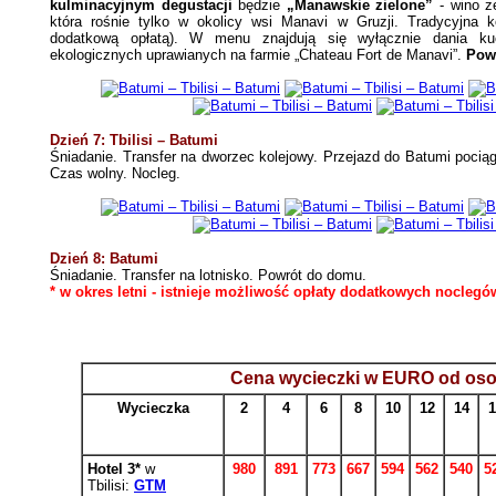
kulminacyjnym degustacji
będzie
„Manawskie zielone”
- wino z
która rośnie tylko w okolicy wsi Manavi w Gruzji. Tradycyjna k
dodatkową opłatą). W menu znajdują się wyłącznie dania kuc
ekologicznych uprawianych na farmie „Chateau Fort de Manavi”.
Powr
Dzień 7: Tbilisi – Batumi
Śniadanie. Transfer na dworzec kolejowy. Przejazd do Batumi pocią
Czas wolny. Nocleg.
Dzień 8: Batumi
Śniadanie. Transfer na lotnisko. Powrót do domu.
* w okres letni - istnieje możliwość opłaty dodatkowych nocleg
Cena wycieczki w EURO od os
Wycieczka
2
4
6
8
10
12
14
1
Hotel 3*
w
980
891
773
667
594
562
540
5
Tbilisi:
GTM