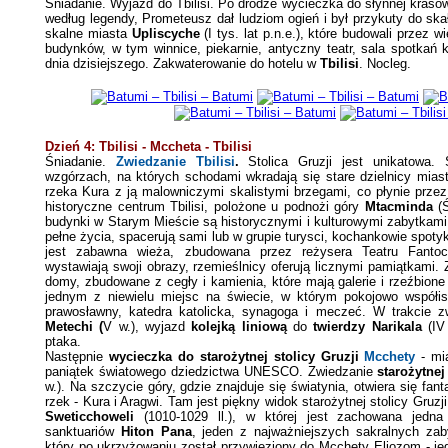
Śniadanie. Wyjazd do Tbilisi. Po drodze w
ycieczka do słynnej kraso
według legendy, Prometeusz dał ludziom ogień i był przykuty do ska
skalne miasta
Upliscyche
(I tys. lat p.n.e.),
które budowali przez wie
budynków, w tym winnice, piekarnie, antyczny teatr, sala spotkań
dnia dzisiejszego. Zakwaterowanie do hotelu w
Tbilisi
. Nocleg.
Dzień 4: Tbilisi - Mccheta - Tbilisi
Śniadanie
.
Zwiedzanie Tbilisi
.
Stolica
Gruzji jest unikatowa. 
wzgórzach, na których schodami wkradają się stare dzielnicy miasta
rzeka Kura z ją malowniczymi skalistymi brzegami, co płynie prze
historyczne centrum Tbilisi, polożone u podnożi góry
Mtacminda
(Ś
budynki w Starym Mieście są historycznymi i kulturowymi zabytkami.
pełne życia, spacerują sami lub w grupie turysci, kochankowie spoty
jest zabawna wieża, zbudowana przez reżysera Teatru Fantocc
wystawiają swoji obrazy, rzemieślnicy oferują licznymi pamiątkami.
domy, zbudowane z cegły i kamienia, które mają galerie i rzeźbion
jednym z niewielu miejsc na świecie, w którym pokojowo współis
prawosławny, katedra katolicka, synagoga i meczeć.
W trakcie z
Metechi
(
V w.), w
yjazd
kolejką liniową
do
twierdzy Narikala
(IV 
ptaka.
Następnie
wycieczka do starożytnej stolicy Gruzji
Mcchety
- mi
paniątek światowego dziedzictwa UNESCO.
Zwiedzanie
starożytnej
w.). Na szczycie góry, gdzie znajduje się światynia, otwiera się fa
rzek - Kura i Aragwi. Tam jest piękny widok starożytnej stolicy Gruz
Sweticchoweli
(1010-1029 ll.), w której jest zachowana jedna
sanktuariów
Hiton Pana
,
jeden z najważniejszych sakralnych z
który po ukrzyżowaniu został przywieziony do Mcchety Eliozom - j