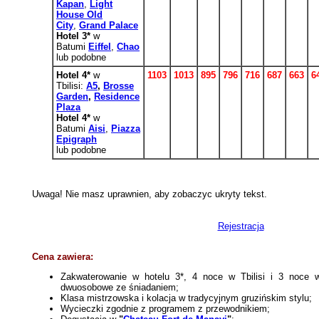
Kapan
,
Light
House Old
City
,
Grand Palace
Hotel 3*
w
Batumi
Eiffel
,
Chao
lub podobne
Hotel 4*
w
1103
1013
895
796
716
687
663
6
Tbilisi:
A5
,
Brosse
Garden
,
Residence
Plaza
Hotel 4*
w
Batumi
Aisi
,
Piazza
Epigraph
lub podobne
Uwaga! Nie masz uprawnien, aby zobaczyc ukryty tekst.
Rejestracja
Cena zawiera:
Zakwaterowanie w hotelu 3*, 4 noce w Tbilisi i 3 noce 
dwuosobowe ze śniadaniem;
Klasa mistrzowska i kolacja w tradycyjnym gruzińskim stylu;
Wycieczki zgodnie z programem z przewodnikiem;