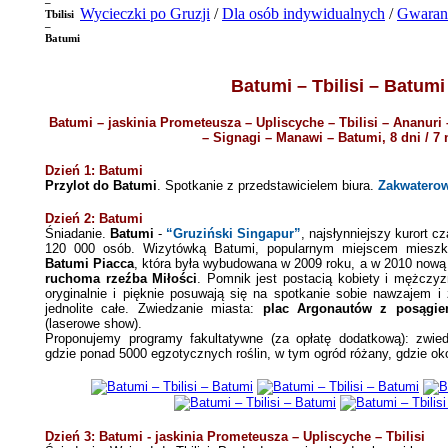
–
Wycieczki po Gruzji
/
Dla osób indywidualnych
/
Gwaran
Tbilisi
–
Batumi
Batumi – Tbilisi – Batumi
Batumi – jaskinia Prometeusza – Upliscyche – Tbilisi – Ananuri
– Signagi – Manawi
–
Batumi, 8 dni / 7
Dzień 1: Batumi
Przylot do Batumi
. Spotkanie z przedstawicielem biura.
Zakwaterow
Dzień 2: Batumi
Śniadanie.
Batumi
-
“Gruziński Singapur”
, najsłynniejszy kurort c
120 000 osób. Wizytówką Batumi, popularnym miejscem mieszka
Batumi Piacca
, która była wybudowana w 2009 roku, a w 2010 nową
ruchoma rzeźba Miłości
. Pomnik jest postacią kobiety i mężczy
oryginalnie i pięknie posuwają się na spotkanie sobie nawzajem i
jednolite całe. Zwiedzanie miasta:
plac Argonautów z posągie
(laserowe show).
Proponujemy programy fakultatywne (za opłatę dodatkową): zwie
gdzie ponad 5000 egzotycznych roślin, w tym ogród różany, gdzie ok
Dzień 3: Batumi - jaskinia Prometeusza – Upliscyche – Tbilisi