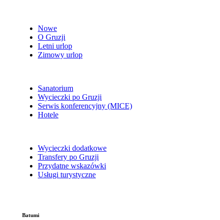
Nowe
O Gruzji
Letni urlop
Zimowy urlop
Sanatorium
Wycieczki po Gruzji
Serwis konferencyjny (MICE)
Hotele
Wycieczki dodatkowe
Transfery po Gruzji
Przydatne wskazówki
Usługi turystyczne
Batumi