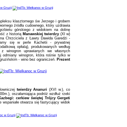
pleksu klasztornego św Jerzego i grobem
twornego źródła cudownego, który uzdrawia
grzbietu górskiego z widokiem na dolinę
ść z historią
Manawskiej twierdzy
(XI w)
na Chrzciciela z Ławry Dawida Garedżi -
amy się w perle Kachetii - prywatnej
datkową opłatą), produkowanych według
z winogron uprawianych we własnych
j odmiany winogron, która rośnie tylko w
gruzińskim - wino bez ograniczeń.
Prezent
lowniczej
twierdzy Ananuri
(XVI w.), co
00m.), oszałamiająca podróż wzdłuż rzeki
azbegi: cerkiew świętej Trójcy Gergeti
e wspaniałe otwarza się fastycujący
widok