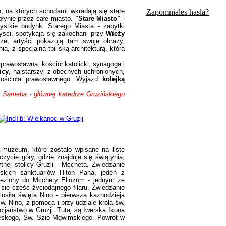
ch, na których schodami wkradają się stare
Zapomniales hasla?
płynie przez całe miasto.
"Stare Miasto"
-
stkie budynki Starego Miasta - zabytki
ysci, spotykają się zakochani przy
Wieży
e, artyści pokazują tam swoje obrazy,
, z specjalną tbiliską architekturą, którą
prawosławna, kościół katolicki, synagoga i
icy
, najstarszyj z obecnych uchronionych,
Kościoła prawosławnego.
Wyjazd
kolejką
 Sameba - głównej katedrze Gruzińskiego
-muzeum, które zostało wpisane na liste
czycie góry, gdzie znajduje się świątynia,
tnej stolicy Gruzji - Mccheta. Zwiedzanie
ńskich sanktuariów Hiton Pana, jeden z
ieziony do Mcchety Eliozom - jednym ze
się część życiodajnego filaru. Zwiedzanie
glosiła święta Nino - pierwsza kaznodzieja
. Nino, z pomoca i przy udziale króla św.
cijaństwo w Gruzji. Tutaj są Iwerska Ikona
reskogo,
Ś
w. Szio Mgwimskiego. Powrót w