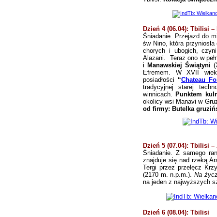
Dzień 4 (06.04): Tbilisi 
Śniadanie. Przejazd do mi
św Nino, która przyniosła
chorych i ubogich, czyn
Alazani.
Teraz ono w
peł
i
Manawskiej Świątyni
(
Efremem. W XVII wieku 
posiadłości
“
Chateau Fo
tradycyjnej starej tech
winnicach.
Punktem kulm
okolicy wsi Manavi w Gruz
od firmy: Butelka gruzi
Dzień 5 (07.04): Tbilisi 
Śniadanie.
Z samego ran
znajduje się nad rzeką Ar
Tergi przez przelęcz Kr
(2170 m. n.p.m.).
Na życz
na jeden z najwyższych s
Dzień 6 (08.04): Tbilisi