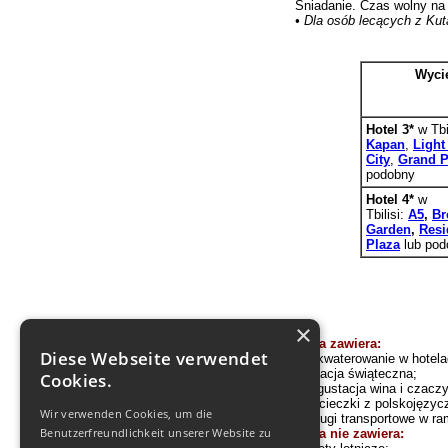
Sniadanie. Czas wolny na
• Dla osób lecących z Kut
Wyci
Hotel 3*
w Tbi
Kapan
,
Light
City
,
Grand P
podobny
Hotel 4*
w
Tbilisi:
A5
,
Br
Garden
,
Resi
Plaza
lub pod
×
Cena zawiera:
Diese Webseite verwendet
- zakwaterowanie w hotela
- kolacja świąteczna;
Cookies.
- degustacja wina i czacz
- wycieczki z polsk
ojęzyc
Wir verwenden Cookies, um die
- usługi transport
o
we w ra
Benutzerfreundlichkeit unserer Website zu
Cena nie zawiera: