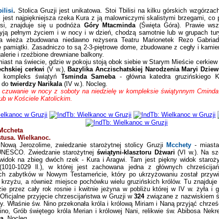
ilisi
.
Stolica Gruzji jest unikatowa. Stoi Tbilisi na kilku górskich wzgórza
si jest najpiękniejsza rzeka Kura z ją malowniczymi skalistymi brzegami, co 
isi, znajduje się u podnóża
Góry Mtacminda
(Święta Góra). Prawie wszy
 żyją pełnym życiem i w nocy i w dzień, chodzą samotnie lub w grupach tur
wieża zbudowana niedawno reżysera Teatru Marionetek Rezo Gabriadz
ne pamiątki. Zasadniczo to są 2-3-piętrowe dome, zbudowane z cegły i kamienia
galerie i rzeźbione drewniane balkony.
miast na świecie, gdzie w pokoju stoją obok siebie w Starym Mieście cerkiew 
echskiej cerkwi
(V w.),
Bazylika Anczischatskiej Narodzenia Maryi Dziew
, kompleks świątyń
Tsminda Sameba
- główna katedra gruzińskiego 
) do
twierdzy Narikala
(IV w.).
Nocleg.
ne czuwanie w nocy z soboty na niedzielę w kompleksie świątynnym Cminda
ub w Kościele Katolickim.
 Mccheta
tusa. Wielkanoc.
Nową Jerozolime, zwiedzanie starożytnej stolicy Gruzji
Mcchety
- miasta
UNESCO. Zwiedzanie starożytnej
świątyni-klasztoru Dżwari
(VI w.). Na sz
 widok na zbieg dwóch rzek - Kura i Aragwi. Tam jest piękny widok staroży
(1010-1029 ll.), w której jest zachowana jedna z głównych chrześcija
ych zabytków w Nowym Testameńcie, który po ukrzyżowaniu został przyw
krzyżu, a również miejsce pochówku wielu gruzińskich królów. Tu znajduje 
zie przez cały rok rosnie i kwitnie jeżyna w pobliżu której w IV w. żyła i 
Oficjalne przyjęcie chrzescijaństwa w Gruzji w
324
związane z nazwiskiem św
y. Właśnie św. Nino przekonała króla i królową Miriam i Naną przyjąć chrześ
ino, Grób świętego króla Merian i królowej Nani, relikwie św. Abibosa Nek
na
.
Nocleg.