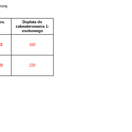
ronę.
os.
Dopłata do
zakwaterowania 1-
osobowego
41
160
03
220