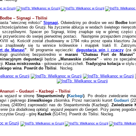
– Bodbe – Signagi – Tbilisi
asta "wiecznej miłości"
Signagi
.
Odwiedziny po drodze we wsi
Bodbe
kom
 chrześcijaństwo do Gruzji. Na życzenie ablucja w wodach świętego nieręco
i szczęśliwymi. Spacer po Signagi, którę znajduje się w górnej części 
ni przywrócono do swojej pierwotnej postaci.
Następnie przejazdem znajomo
XVIII w). Kościół został zbudowany w 1794 roku przez opata klasztoru Ja
znajdowały się tu winnice królewskie i majątek Irakli II. Zatrzym
rt de Manavi
”
. W programie wycieczki:
degustacja win i czaczy
(za do
nologii gruzińskiej bezpośrednio w
marani "Chateau Fort de Manavi"
inacyjnym degustacji
będzie
„Manawskie zielone”
- wino ze specjalne
ji.
Klasa mistrzowska
- gotowanie czurczcheli.
Tradycyjna kolacja
w stylu 
ńskiego wina
.
Powrót do Tbilisi
.
Nocleg.
– Ananuri – Gudauri – Kazbegi – Tbilisi
a wyjazd w stronę
Stepantsmindy (
Kazbegi
)
. Po drodze zwiedzanie ma
agvi i pięknego
żinwalksiego
zbiornika.
Przez narciarski kurort
Gudauri
(22
zyżową (2400m) zaprowadzi nas do Stepantsminda (Kazbegi).
Zwiedzanie K
enie (za dodatkową opłatą): wyjazd jeepami do Gergeti
.
Przy jasnej pogodzi
zczytów Gruzji - górę
Kazbek
(5147m).
Powrót do Tbilisi. Nocleg.