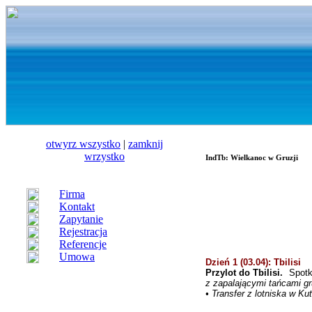
otwуrz wszystko
|
zamknij
wrzystko
IndTb: Wielkanoc w Gruzji
Firma
Kontakt
Zapytanie
Rejestracja
Referencje
Umowa
Dzień 1 (03.04): Tbilisi
Przylot do Tbilisi.
Spotka
z zapalającymi tańcami gr
• Transfer z lotniska w K