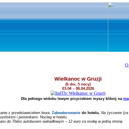
O 
Wielkanoc w Gruzji
(6 dni, 5 nocy)
03
.04 – 08.04.2026
Dla pełnego widoku lewym przyciskiem myszy
kliknij
na
ma
nie z przedstawicielem biura.
Zakwaterowanie
do hotelu.
Na życzenie (za 
uzińskimi i piosenkami
.
Nocleg w hotelu.
utaisi do Tbilisi autobusem wahadłowym – 12 euro za osobę w jedną stronę.