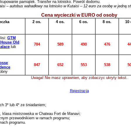
 kupowanie pamiątek. Transfer na lotnisko. Powrót dodomu.
aisi – autobus wahadłowy na lotnisko w Kutaisi – 12 euro za osobę w jedną st
Cena wycieczki w EURO od osoby
eczka
2 os.
4 os.
6 os.
8 os.
10 
lisi:
GTM
 House Old
784
589
490
476
4
alace
lub
osse
847
652
553
538
5
dence
obny
Uwaga! Nie masz uprawnien, aby zobaczyc ukryty tekst.
Rejestracja
ch 3* lub 4* ze śniadaniem;
y, klasa mistrzowska w Chateau Fort de Manavi;
znym
przewodnikiem w ramach programu;
mach programu.