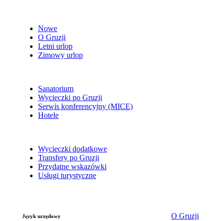
Nowe
O Gruzji
Letni urlop
Zimowy urlop
Sanatorium
Wycieczki po Gruzji
Serwis konferencyjny (MICE)
Hotele
Wycieczki dodatkowe
Transfery po Gruzji
Przydatne wskazówki
Usługi turystyczne
O Gruzji
Język urzędowy