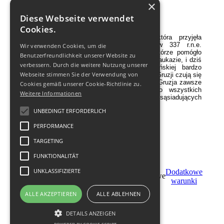
×
Diese Webseite verwendet
Religia
Cookies.
Gruzja - jedna z pierwszych krajów, która przyjęła
chrześcijaństwo jako religię państwową w 337 r.n.e.
Wir verwenden Cookies, um die
Prawosławne chrześcijaństwo przez wieki, którze pomógło
Benutzerfreundlichkeit unserer Website zu
uratować narodowy tożsamość Gruzinów na Kaukazie, i dziś
verbessern. Durch die weitere Nutzung unserer
jest główne w kraju, z tradycyjnej gruzińskiej bardzo
Webseite stimmen Sie der Verwendung von
tolerancyjnej postawy wobec innych religii. W Gruzji czują się
swobodny,i i muzułmanie, i katolicy, i żydzi. Gruzja zawsze
Cookies gemäß unserer Cookie-Richtlinie zu.
była znana za pozytywne nastawienia do wszystkich
Weitere Informationen
narodów, zamieszkujących na terytorium i jej sąsiadujących
państw.
UNBEDINGT ERFORDERLICH
PERFORMANCE
TARGETING
FUNKTIONALITÄT
UNKLASSIFIZIERTE
Stań
Dodatkowe
Zamуw
partnerem
warunki
ALLE AKZEPTIEREN
ALLE ABLEHNEN
© 2011-
2026
DETAILS ANZEIGEN