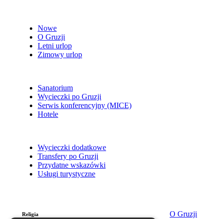
Nowe
O Gruzji
Letni urlop
Zimowy urlop
Sanatorium
Wycieczki po Gruzji
Serwis konferencyjny (MICE)
Hotele
Wycieczki dodatkowe
Transfery po Gruzji
Przydatne wskazówki
Usługi turystyczne
O Gruzji
Religia