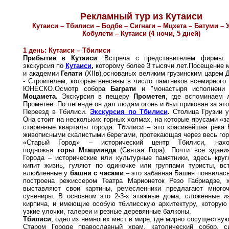
Рекламный тур из Кутаиси
Кутаиси –
Тбилиси – Бодбе – Сигнаги –
Мцхета –
Батуми – 
Кобулети – Кутаиси (4 ночи, 5 дней)
1 день: Кутаиси – Тбилиси
Прибытие в Кутаиси
. Встреча с представителем фирмы. 
экскурсия по
Кутаиси
,
которому более 3 тысячи лет.Посещение 
и академии
Гелати
(XIIв),основаных великим грузинским царем 
- Строителем, которые внесены в число памтников всемирного
ЮНЕСКО.Осмотр собора
Баграти
и "монастыря исполнени 
Моцамета.
Экскурсия в пещеру
Прометея
, где вспоминаем 
Прометее. По легенде он дал людям огонь и был прикован за это
Переезд в Тбилиси.
Экскурсия по Тбилиси
.
Столица Грузии у
Она стоит на нескольких горных холмах, на которые ярусами «з
старинные кварталы города. Тбилиси
–
это
красивейшая река 
живописными скалистыми берегами, протекающая через весь гор
«Старый Город» – исторический центр Тбилиси, нах
подножья
горы Мтацминда
(Святая Гора). Почти все здани
Города – исторические или культурные памятники, здесь круг
кипит жизнь, гуляют по одиночке или группами туристы, вс
влюбленные у
башни с часами
– это забавная Башня появилась
построена режиссером Театра Марионеток Резо Габриадзе, 
выставляют свои картины, ремесленники предлагают много
сувениры. В основном это 2-3-х этажные дома, сложенные и
кирпича, и имеющие особую тбилисскую архитектуру, которую
узкие улочки, галереи и резные деревянные балконы.
Тбилиси
, одно из немногих мест в мире, где мирно сосуществу
Старом Городе православный храм, католический собор, с