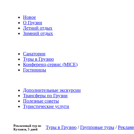
Новое
О Грузии
Летний отдых
Зимний отдых
Санатории
Туры в Грузию
Конференц-сервис (MICE)
Гостиницы
Дополнительные экскурсии
Трансферы по Грузии
Полезные советы
Туристические услуги
Рекламный тур из
Туры в Грузию
/
Групповые туры
/
Реклам
Кутаиси, 5 дней