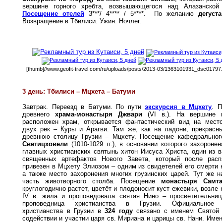
вершине горного хребта, возвышающегося над Алазанской
Посещение отелей
3***/ 4**** / 5****.
По желанию
дегуст
Возвращение в Тбилиси. Ужин. Ночлег.
[thumb]//www.geofit-travel.com/ru/uploads/posts/2013-03/1363101931_dsc01797.
3 день: Тбилиси –
Мцхета –
Батуми
Завтрак. Переезд в Батуми. По пути
э
кскурсия в Мцхету
. 
древнего
храма-монастыря Джвари
(VI в.). На вершине г
расположен храм, открывается фантастический вид на мест
двух рек – Куры и Арагви. Там же, как на ладони, прекрасн
древнюю столицу Грузии – Мцхету. Посещение кафедрально
Светицховели
(1010-1029 гг.), в основании которого захороне
главных христианских святынь хитон Иисуса Христа, один из 
священных артефактов Нового Завета, который после рас
привезен в Мцхету Элиозом – одним из свидетелей его смерти н
а также место захоронения многих грузинских царей. Тут же н
часть животворного столба. Посещение
монастыря Самта
круглогодично растет, цветёт и плодоносит куст ежевики, возле 
IV в. жила и проповедовала святая Нино – просветительниц
проповедница христианства в Грузии. Официальное 
христианства в Грузии в
324 году
связано с именем Святой 
содействии и участии царя св. Мириана и царицы св. Нани. Име