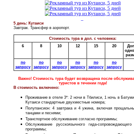
5 день: Кутаиси
Завтрак. Трансфер в аэропорт.
Стоимость тура в дол. с человека:
6
8
10
12
15
20
Доп
одно
раз
по
по
по
по
по
по
запросу
запросу
запросу
запросу
запросу
запросу
Важно! Стоимость тура будет возвращена после обслужив
туристов в течении года!
В стоимость включено:
Проживание в отеле 3*: 2 ночи в Тбилиси, 1 ночь в Батуми
Кутаиси стандартные двухместные номера;
Полупансион: 4 завтрака и 4 ужина, включая прощальн
танцами и песнями;
Транспортное обслуживание согласно программы;
Обслуживание русскоязычного гида-сопровождающего
программы;