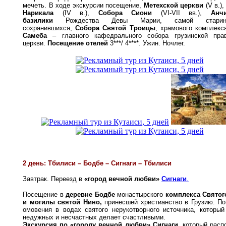
мечеть. В ходе экскурсии посещение,
Метехской церкви
(V в.)
Нарикала
(ІV в.),
Собора Сиони
(VІ-VІІ вв.),
Анч
базилики
Рождества Девы Марии, самой старин
сохранившихся,
Собора Святой Троицы
, храмового комплекс
Самеба
– главного кафедрального собора грузинской прав
церкви.
Посещение отелей
3***/ 4****.
Ужин. Ночлег.
2 день: Тбилиси – Бодбе – Сигнаги – Тбилиси
Завтрак. Переезд в
«город вечной любви»
Сигнаги
.
Посещение в
деревне Бодбе
монастырского
комплекса Святог
и могилы святой Нино,
принесшей христианство в Грузию. П
омовения в водах святого нерукотворного источника, который
недужных и несчастных делает счастливыми.
Экскурсия по «городу вечной любви» Сигнаги
, который расп