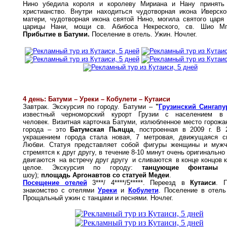
Нино убедила короля и королеву Мириана и Нану принять
христианство. Внутри находиться чудотворная икона Иверск
матери, чудотворная икона святой Нино, могила святого царя
царицы Нани, мощи св. Абибоса Некреского, св. Шио Мгв
Прибытие в Батуми.
Поселение в отель. Ужин. Ночлег.
4 день: Батуми – Уреки – Кобулети – Кутаиси
Завтрак. Экскурсия по городу. Батуми –
"
Грузинский Сингапу
известный черноморский курорт Грузии с населением в
человек. Визитная карточка Батуми, излюбленное место горожан
города – это
Батумская Пьяцца
, построенная в 2009 г. В 
украшением города стала новая, 7 метровая, движущаяся с
Любви. Статуя представляет собой фигуры женщины и муж
стремятся к друг другу, в течение 8-10 минут очень оригинально
двигаются на встречу друг другу и сливаются в конце концов к
целое. Экскурсия по городу:
танцующие фонтаны
(л
шоу);
площадь Аргонавтов со статуей Медеи
.
Посещение отелей
3***/ 4****/5*****. Переезд в
Кутаиси
. 
знакомство с отелями
Уреки
и
Кобулети
. Поселение в отель
Прощальный ужин с танцами и песнями. Ночлег.