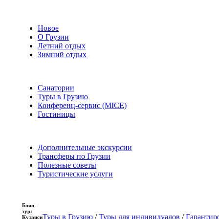
Новое
О Грузии
Летний отдых
Зимний отдых
Санатории
Туры в Грузию
Конференц-сервис (MICE)
Гостиницы
Дополнительные экскурсии
Трансферы по Грузии
Полезные советы
Туристические услуги
Блиц-
тур:
Туры в Грузию
/
Туры для индивидуалов
/
Гарантир
Кутаиси