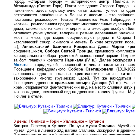
город.
«Старый Город» –
исторический центр Тбилиси
,
на
Мтацминда
(Святая Гора). Почти все здания Старого Города – 
памятники, здесь круглосуточно кипит жизнь, гуляют по оди
встречаются влюбленные у Башни с часами – это забавная
построена режиссером Театра Марионеток Резо Габриадзе, 
картины, ремесленники предлагают многочисленные сувениры. В
дома, сложенные из камня и кирпича, и имеющие особую тбил
отличают узкие улочки, галереи и резные деревянные балконы
мест в мире, где мирно сосуществуют рядом в Старом Г
католический собор, синагога и мечеть. В ходе экскурсии пос
в.),
Анчисхатской базилики Рождества Девы Марии кре
сохранившихся,
Собора Святой Троицы
, храмового комплекс
кафедрального собора грузинской православной церкви. Подъе
за доп. плату)
к крепости
Нарикала
(ІV в.). Далее
экскурсия 
Мцхете
–
город-музей, внесенный в число памятников все
Посещение кафедрального
Собора Светицховели
(1010-1029
захоронена одна из главных христианских святынь
хитон 
захоронения многих грузинских царей. Тут же находиться 
Посещение древнего
храма-монастыря Джвари
(VI в.). На в
храм, открывается фантастический вид на место слияния двух р
как на ладони, прекрасный вид на древнюю столицу Грузии – Мц
Ночлег в отеле.
3 день: Тбилиси – Гори – Уплисцихе – Кутаиси
Завтрак. Переезд в Кутаиси. По пути
музея Сталина
. Музей со
музея, дома и личного ж/д вагона Сталина. Экскурсия в древн
(I тысячелетие до н.э.), который достраивался на протяжении 