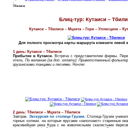
-
Тбилиси
Блиц-тур: Кутаиси – Тбил
Кутаиси – Тбилиси – Мцхета – Гори – Уплисцихе – Кут
Для полного просмотра карты маршрута кликните левой
1 день: Кутаиси – Тбилиси
Прибытие в Кутаиси.
Встреча с представителем фирмы. Пере
отель.
По желанию (за доп. оплату): Приветственный фолькло
грузинскими танцами и песнями
. Ночлег.
2 день: Тбилиси – Мцхета – Тбилиси
Завтрак.
Экскурсия по столице Грузии.
Столица Грузии уникаль
горных холмах
,
на которые ярусами «заползают» старинные ква
красивейшая река Кура с ее живописными скалистыми берега