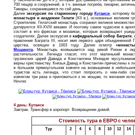
700 пещер и сооружений, в т.ч. винные погреба, пекарни, античн
Тамары, сохранившиеся по сей день.
Далее
экскурсия по старинному городу
Кутаиси
, которому б
монастыря и академии Гелати
(XII в.), основанных великим 
Строителем. Гелатский монастырь сохранил великое множество
датируются XII-XVIII веками. И поэтому самое чудесное в архи
состоит в его фресках и мозаиках, которые возвращают ушед
создателях. Далее экскурсия в
кафедральный собор Баграти
,
правление Баграта III, носит имя первого царя объединенной Г
царства, освящен в 1003 году. Далее осмотр
«монаст
Моцамета
.
Монастырь возвышается над рекой Риони в окр
растительности. Легенда гласит, что этот маленький мона
грузинских царей Давида и Константина Мхеидзе мусульманам
верны христианству. Князья Давид и Константин причислены к л
в большом прямоугольном ковчеге на возвышении в небольшо
туристов есть легенда, что стоит попросить о чем-либо св
ковчегом три раза и приложиться к их мощам, то желания испо
Ночлег.
4 день: Кутаиси
Завтрак. Трансфер в аэропорт. Возвращение домой.
Стоимость тура в ЕВРО с чело
Тур
2
4
6
8
10
12
14