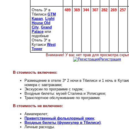
Отель 3* в
489
369
344
307
282
269
257
Тбилиси
GTM
Kapan
,
Light
House Old
City
,
Grand
Palace
или
подобные
Отель 3* в
Кутаиси
West
Tower
Внимание! У вас нет прав для просмотра скрыт
Регистрация
В стоимость включено:
Размещение в отеле 3* 2 ночи в Тбилиси и 1 ночь в Кута
номера с завтраками;
Экскурсии по программе с гидом;
Входные билеты: музей Сталина и Уплисцихе;
Транспортное обслуживание по программе.
В стоимость не включено:
Авиаперелет;
Приветственный фольклорный ужин
;
Входные билеты (фуникулер в Тбилиси)
;
Личные расходы.