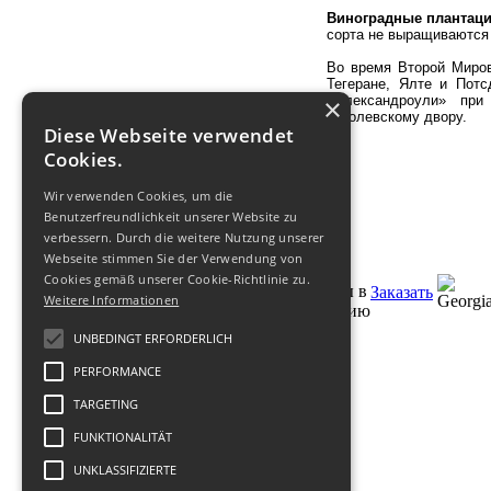
Виноградные плантац
сорта не выращиваются н
Во время Второй Миро
Тегеране, Ялте и Пот
×
«Александроули» при
королевскому двору.
Diese Webseite verwendet
Cookies.
Wir verwenden Cookies, um die
Benutzerfreundlichkeit unserer Website zu
verbessern. Durch die weitere Nutzung unserer
Webseite stimmen Sie der Verwendung von
Cookies gemäß unserer Cookie-Richtlinie zu.
Заказать
Weitere Informationen
UNBEDINGT ERFORDERLICH
PERFORMANCE
TARGETING
FUNKTIONALITÄT
© 2011 -
2026
Туроператор по
UNKLASSIFIZIERTE
Грузии
GEOFIT TRAVEL
:
Условия
,
О