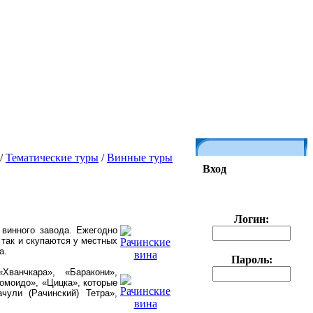
/
Тематические туры
/
Винные туры
Вход
Логин:
 винного завода. Ежегодно
 так и скупаются у местных
а.
Пароль:
ванчкара», «Баракони»,
Ломоидо», «Цицка», которые
ачули (Рачинский) Тетра»,