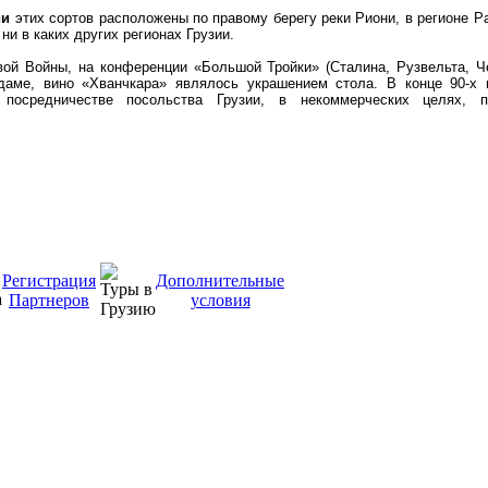
ии
этих сортов расположены по правому берегу реки Риони, в регионе Ра
и в каких других регионах Грузии.
вой Войны, на конференции «Большой Тройки» (Сталина,
Рузвельта, 
сдаме,
вино «Хванчкара» являлось украшением стола. В конце 90-х 
 посредничестве посольства Грузии, в некоммерческих целях, п
Регистрация
Дополнительные
Партнеров
условия