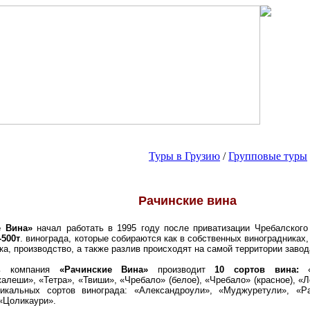
Туры в Грузию
/
Групповые туры
Рачинские вина
 Вина»
начал работать в 1995 году после приватизации Чребалского
-500т
. винограда, которые собираются как в собственных виноградниках,
ка, производство, а также разлив происходят на самой территории завод
нь компания
«Рачинские Вина»
производит
10 сортов вина:
«Х
леши», «Тетра», «Твиши», «Чребало» (белое), «Чребало» (красное), «
никальных сортов винограда: «Александроули», «Муджуретули»,
«Р
«Цоликаури».