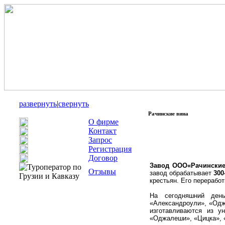
развернуть
|
свернуть
Рачинские вина
О фирме
Контакт
Запрос
Регистрация
Договор
Завод ООО«Рачинские
Отзывы
завод обрабатывает
300
крестьян.
Его переработ
На сегодняшний де
«Александроули», «Оджа
изготавливаются из у
«Оджалеши», «Цицка», 