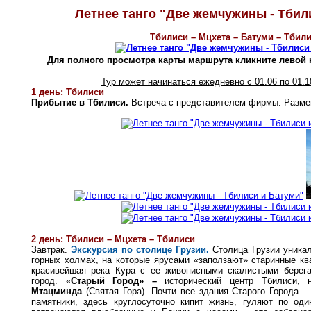
Летнее танго "Две жемчужины - Тбил
Тбилиси – Мцхета – Батуми – Тбил
Для полного просмотра карты маршрута кликните левой
Тур может начинаться ежедневно с 01.06 по 01.1
1 день: Тбилиси
Прибытие в Тбилиси.
Встреча с представителем фирмы. Размещ
2 день: Тбилиси – Мцхета – Тбилиси
Завтрак.
Экскурсия по столице Грузии.
Столица Грузии уникал
горных холмах, на которые ярусами «заползают» старинные кв
красивейшая река Кура с ее живописными скалистыми берега
город.
«Старый Город» –
исторический центр Тбилиси, 
Мтацминда
(Святая Гора). Почти все здания Старого Города –
памятники, здесь круглосуточно кипит жизнь, гуляют по оди