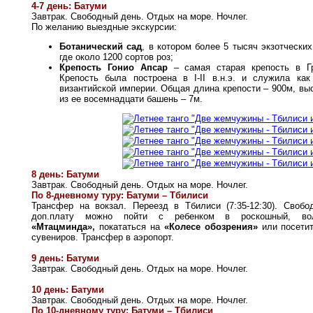
4-7 день: Батуми
Завтрак. Свободный день. Отдых на море. Ночлег.
По желанию выездные экскурсии:
Ботанический сад
, в котором более 5 тысяч экзотческих
где около 1200 сортов роз;
Крепость Гонио Апсар
– самая старая крепость в Г
Крепость была построена в I-II в.н.э. и служила ка
византийской империи. Общая длина крепости – 900м, выс
из ее восемнадцати башень – 7м.
8 день: Батуми
Завтрак. Свободный день. Отдых на море. Ночлег.
По 8-дневному туру: Батуми – Тбилиси
Трансфер на вокзал. Переезд в Тбилиси (7:35-12:30). Своб
доп.плату можно пойти с ребенком в роскошный, вол
«Мтацминда»,
покататься на
«Колесе обозрения»
или посети
сувениров. Трансфер в аэропорт.
9 день: Батуми
Завтрак. Свободный день. Отдых на море. Ночлег.
10 день: Батуми
Завтрак. Свободный день. Отдых на море. Ночлег.
По 10-дневному туру: Батуми – Тбилиси