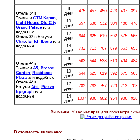
8
475
457
450
423
407
397
Отель 3*
в
дней
Тбилиси
GTM Kapan
,
10
Light House Old City
,
557
538
532
504
488
478
дней
Grand Palace
или
подобные
12
644
625
619
592
575
565
Отель 3*
в Батуми
дней
Chao
,
Eiffel
,
Iberia
или
подобные
14
732
713
707
679
663
653
дней
8
563
544
538
510
494
484
Отель 4*
в
дней
Тбилиси
A5
,
Brosse
10
Garden
,
Residence
644
625
619
592
575
565
дней
Plaza
или подобные
О
тель 4*
в
12
782
763
757
729
713
703
Батуми
Aisi
,
Piazza
дней
Epigraph
или
подобные
14
1007
988
982
954
938
928
дней
Внимание! У вас нет прав для просмотра скрыт
Регистрация
В стоимость включено: