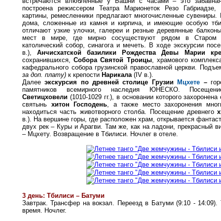
встречаются влюбленные у Башни с часами – это забавна
построена режиссером Театра Марионеток Резо Габриадзе,
картины, ремесленники предлагают многочисленные сувениры. 
дома, сложенные из камня и кирпича, и имеющие особую тби
отличают узкие улочки, галереи и резные деревянные балкон
мест в мире, где мирно сосуществуют рядом в Старом 
католический собор, синагога и мечеть. В ходе экскурсии по
в.),
Анчисхатской базилики Рождества Девы Марии кре
сохранившихся,
Собора Святой Троицы
, храмового комплек
кафедрального собора грузинской православной церкви. Подъ
за доп. плату)
к крепости
Нарикала
(ІV в.).
Далее
экскурсия по древней столице Грузии
Мцхете
–
гор
памятников всемирного наследия ЮНЕСКО. Посещен
Светицховели
(1010-1029 гг.), в основании которого захоронена
святынь
хитон Господень
, а также место захоронения мног
находиться часть животворного столба. Посещение древнего
в.). На вершине горы, где расположен храм, открывается фантас
двух рек – Куры и Арагви. Там же, как на ладони, прекрасный 
– Мцхету. Возвращение в Тбилиси. Ночлег в отеле.
3 день: Тбилиси – Батуми
Завтрак. Трансфер на вокзал. Переезд в Батуми (9:10 - 14:09)
время. Ночлег.