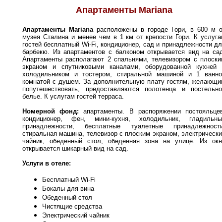
Апартаменты Mariana
Апартаменты Mariana
расположены в городе Гори, в 600 м о
музея Сталина и менее чем в 1 км от крепости Гори. К услуг
гостей бесплатный Wi-Fi, кондиционер, сад и принадлежности д
барбекю. Из апартаментов с балконом открывается вид на са
Апартаменты располагают 2 спальнями, телевизором с плоски
экраном и спутниковыми каналами, оборудованной кухней 
холодильником и тостером, стиральной машиной и 1 ванно
комнатой с душем. За дополнительную плату гостям, желающи
попутешествовать, предоставляются полотенца и постельно
белье. К услугам гостей терраса.
Номерной фонд:
апартаменты. В распоряжении постояльцев
кондиционер, фен, мини-кухня, холодильник, гладильны
принадлежности, бесплатные туалетные принадлежности
стиральная машина, телевизор с плоским экраном, электрическ
чайник, обеденный стол, обеденная зона на улице. Из окн
открывается шикарный вид на сад.
Услуги в отеле:
Бесплатный Wi-Fi
Бокалы для вина
Обеденный стол
Чистящие средства
Электрический чайник