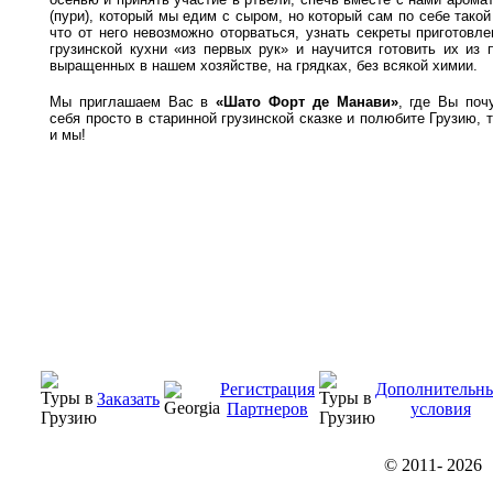
(пури), который мы едим с сыром, но который сам по себе такой
что от него невозможно оторваться, узнать секреты приготовл
грузинской кухни «из первых рук» и научится готовить их из 
выращенных в нашем хозяйстве, на грядках, без всякой химии.
Мы приглашаем Вас в
«Шато Форт де Манави»
, где Вы поч
себя просто в старинной грузинской сказке и полюбите Грузию, т
и мы!
Регистрация
Дополнительн
Заказать
Партнеров
условия
© 2011-
2026