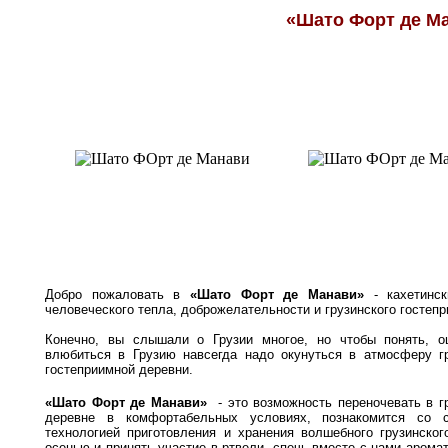
«Шато Форт де М
Добро пожаловать в
«Шато Форт де Манави»
- кахетинс
человеческого тепла, доброжелательности и грузинского гостеп
Конечно, вы слышали о Грузии многое, но чтобы понять, о
влюбиться в Грузию навсегда надо окунуться в атмосферу г
гостеприимной деревни.
«Шато Форт де Манави»
- это возможность переночевать в г
деревне в комфортабельных условиях, познакомится со с
технологией приготовления и хранения волшебного грузинског
осенью и принять участие в ртвели, спечь вместе с нами арома