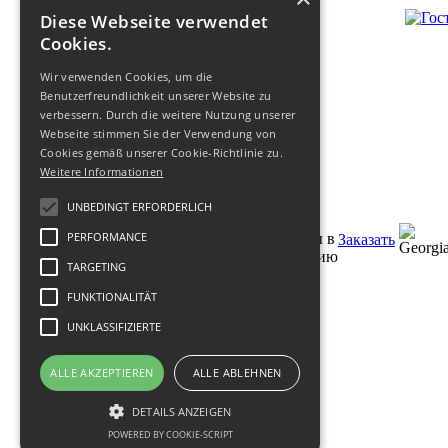
Diese Webseite verwendet
Cookies.
Wir verwenden Cookies, um die
Benutzerfreundlichkeit unserer Website zu
verbessern. Durch die weitere Nutzung unserer
Webseite stimmen Sie der Verwendung von
Cookies gemäß unserer Cookie-Richtlinie zu.
Weitere Informationen
UNBEDINGT ERFORDERLICH
PERFORMANCE
Заказать
TARGETING
FUNKTIONALITÄT
UNKLASSIFIZIERTE
ALLE AKZEPTIEREN
ALLE ABLEHNEN
© 2011 -
2026
Туроператор по
Грузии
DETAILS ANZEIGEN
GEOFIT TRAVEL
:
Условия
,
О
POWERED BY COOKIE-SCRIPT
Фирме
,
Impressum
.