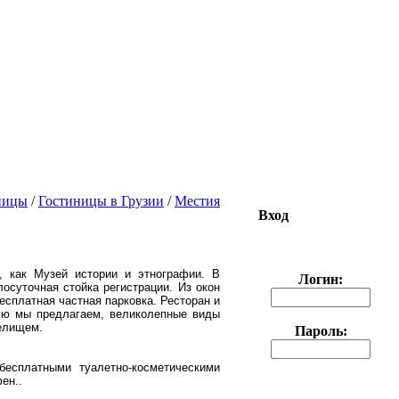
ницы
/
Гостиницы в Грузии
/
Местия
Вход
, как Музей истории и этнографии. В
Логин:
осуточная стойка регистрации. Из окон
бесплатная частная парковка. Ресторан и
рую мы предлагаем, великолепные виды
релищем.
Пароль:
есплатными туалетно-косметическими
ен..