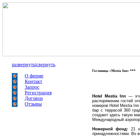
развернуть
|
свернуть
Гостиница «Mestia Inn» ***
О фирме
Контакт
Запрос
Регистрация
Hotel Mestia Inn
— это 
Договор
распоряжении гостей от
Отзывы
номеров Hotel Mestia In
бар с террасой 360 гра
создают здесь такую ма
Международный аэропорт
Номерной фонд:
21 но
принадлежностями. Во вс