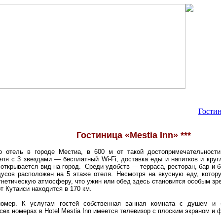
Гости
Гостиница «Mestia Inn» ***
отель в городе Местиа, в 600 м от такой достопримечательности
еля с 3 звездами — бесплатный Wi-Fi, доставка еды и напитков и кругл
n открывается вид на город. Среди удобств — терраса, ресторан, бар и 
дусов расположен на 5 этаже отеля. Несмотря на вкусную еду, кото
гнетическую атмосферу, что ужин или обед здесь становится особым з
 Кутаиси находится в 170 км.
мер. К услугам гостей собственная ванная комната с душем и б
ех номерах в Hotel Mestia Inn имеется телевизор с плоским экраном и ф