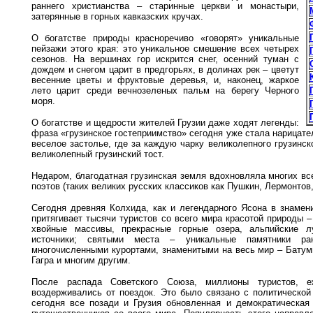
раннего христианства – старинные церкви и монастыри,
затерянные в горных кавказских кручах.
О богатстве природы красноречиво «говорят» уникальные
пейзажи этого края: это уникальное смешение всех четырех
сезонов. На вершинах гор искрится снег, осенний туман с
дождем и снегом царит в предгорьях, в долинах рек – цветут
весенние цветы и фруктовые деревья, и, наконец, жаркое
лето царит среди вечнозеленых пальм на берегу Черного
моря.
О богатстве и щедрости жителей Грузии даже ходят легенды:
фраза «грузинское гостеприимство» сегодня уже стала нарицат
веселое застолье, где за каждую чарку великолепного грузинск
великолепный грузинский тост.
Недаром, благодатная грузинская земля вдохновляла многих вс
поэтов (таких великих русских классиков как Пушкин, Лермонтов,
Сегодня древняя Колхида, как и легендарного Ясона в знамени
притягивает тысячи туристов со всего мира красотой природы 
хвойные массивы, прекрасные горные озера, альпийские 
источники; святыми места – уникальные памятники ран
многочисленными курортами, знаменитыми на весь мир – Батум
Гагра и многим другим.
После распада Советского Союза, миллионы туристов, е
воздерживались от поездок. Это было связано с политической
сегодня все позади и Грузия обновленная и демократическая