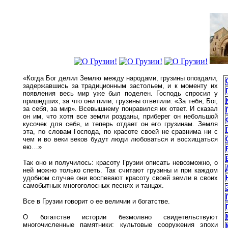
«Когда Бог делил Землю между народами, грузины опоздали,
задержавшись за традиционным застольем, и к моменту их
появления весь мир уже был поделен. Господь спросил у
пришедших, за что они пили, грузины ответили: «За тебя, Бог,
за себя, за мир». Всевышнему понравился их ответ. И сказал
он им, что хотя все земли розданы, приберег он небольшой
кусочек для себя, и теперь отдает он его грузинам. Земля
эта, по словам Господа, по красоте своей не сравнима ни с
чем и во веки веков будут люди любоваться и восхищаться
ею…»
Так оно и получилось: красоту Грузии описать невозможно, о
ней можно только спеть. Так считают грузины и при каждом
удобном случае они воспевают красоту своей земли в своих
самобытных многоголосных песнях и танцах.
Все в Грузии говорит о ее величии и богатстве.
О богатстве истории безмолвно свидетельствуют
многочисленные памятники: культовые сооружения эпохи