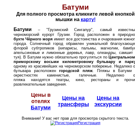
Батуми
Для полного просмотра кликните левой кнопкой
мышки на
карту!
Батуми
– "Грузинский
Сингапур", самый известны
черноморский курорт Грузии. Город расположен в природно
бухте Чёрного моря
имеет все достоинства и очарования южно
города. Солнечный город обрамлен уникальной благоухающе
флорой субтропиков (кипарисы, пальмы, магнолии, бамбук
апельсиновые и
лимонные деревья, лавр, олеандры, самшит 
туя). В Батуми нужно обязательно прогуляться по
Центральном
приморскому восьми километровому бульвару и парк
одному из красивейших на черноморском побережье. Недалеко 
бульвара расположен
городской пляж
. Пляжы в Бат
уми 
окрестностях каменистые, галечные. Недалеко о
пляжа находятся театры, кино, рестораны и прочи
развлекательные заведения.
Цены в
Цены на
Цены на
отелях
трансферы
экскурсии
Батуми
Внимание! У вас нет прав для просмотра скрытого текста.
Регистрация