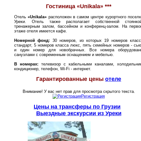
Гостиница «
Unikala
» ***
Отель
«
Unik
ala
»
расположен в самом центре курортного посел
Уреки
. Отель также располагает собственной стоянкой
тренажерным залом, бассейном и конференц-залом.
На перво
этаже отеля имеется кафе.
Номерной фонд:
3
0 номеров, из которых 19 номеров класс
стандарт, 5 номеров класса люкс, пять семейных номеров - сь
и один номер для новобрачных. Все номера оборудован
санузлами с современным оснащением и мебелью.
В номерах:
телевизор с кабельными каналами, холодильник
кондиционер, телефон, Wi-Fi - интернет.
Гарантированные цены
отеле
Внимание! У вас нет прав для просмотра скрытого текста.
Регистрация
Цены на трансферы по Грузии
Выездные экскурсии из Уреки