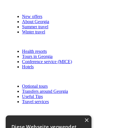
New offers
About Georgia
Summer travel
Winter travel
Health resorts
Tours in Georgia
Conference service (MICE)
Hotels
Optional tours
Transfers around Georgia
Useful Tips
Travel services
×
Sorry, an error has occurred
Diese Webseite verwendet