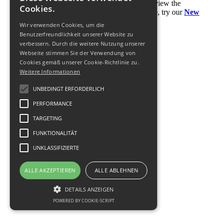
Visitors
You do not have access to view the
Cookies.
information from this section. Please, try our
New
Offers
Wir verwenden Cookies, um die
Benutzerfreundlichkeit unserer Website zu
verbessern. Durch die weitere Nutzung unserer
Webseite stimmen Sie der Verwendung von
© 2011-
2026
Cookies gemäß unserer Cookie-Richtlinie zu.
Weitere Informationen
UNBEDINGT ERFORDERLICH
PERFORMANCE
TARGETING
FUNKTIONALITÄT
UNKLASSIFIZIERTE
ALLE AKZEPTIEREN
ALLE ABLEHNEN
DETAILS ANZEIGEN
POWERED BY COOKIE-SCRIPT