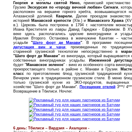
Георгия и могилы святой Нино,
принесшей христианство
Грузию
Экскурсия по «городу вечной любви» Сигнаги
, котор
расположен на вершине горного хребта, возвышающегося н
Алазанской долиной.
Кварели.
Далее проездом знакомство
историей
Манавской крепости
(XIв.) и
Манавского Храма
(XVI
в.). Церковь была построена в 1794 г. настоятелем монасты
Иоана Крестителя из лавры Давид Гареджи - Ефремом. В XV
веке здесь располагались царские виноградники и усадь
Ираклия Второго. Остановка в жемчужине Кахетии – частн
усадьбе
"
Шато форт де Манави
"
. В программе посещени
дегустация вин и чачи
, произведенных по традиционн
старинной грузинской технологии непосредственно в
мара
"Шато форт де Манави"
из винограда, который выращивается 
собственных виноградниках усадьбы.
Изюминкой дегустац
будет "
Манавское зеленое
" - вино из особенного сорта виноград
произростающего только в районе с. Манави в Грузии.
Масте
класс
по приготовлению блюд грузинской традиционной кухн
Вечером ужин в традиционном грузинском стиле. В меню блю
только грузинской кухни из ЭКО-продуктов, выращенных
хозяйстве "Шато форт де Манави".
Посещение отелей
3***/ 4***
Возвращение в Тбилиси. Ночлег.
6 день: Тбилиси – Вардзия – Ахалцихе -