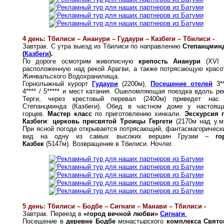
4 день: Тбилиси – Ананури – Гудаури – Казбеги – Тбилиси -
Завтрак. С утра выезд из Тбилиси по направлению
Степанцмин
(
Казбеги
).
По дороге осмотрим живописную
крепость Ананури
(XVI 
расположенную над рекой Арагви, а также потрясающую красо
Жинвальского Водохранилища.
Горнолыжный курорт
Гудаури
(2200м),
Посещение отелей
3**
4**** / 5***** и мест катания. Ошеломляющая поездка вдоль ре
Терги, через крестовый перевал (2400м) приведет нас
Степанцминда (Казбеги). Обед в частном доме у настоящ
горцев.
Мастер класс
по приготовлению хинкали.
Экскурсия 
Казбеги
:
церковь пресвятой Троицы Гергети
(2170м над у.м.
При ясной погоде открывается потрясающий, фантасмагорическ
вид на одну из самых высоких вершин Грузии –
го
Казбек
(5147м). Возвращение в Тбилиси. Ночлег.
5 день: Тбилиси – Бодбе – Сигнаги – Манави – Тбилиси -
Завтрак. Переезд в
«город вечной любви»
Сигнаги
.
Посещение в
деревне Бодбе
монастырского
комплекса Свято