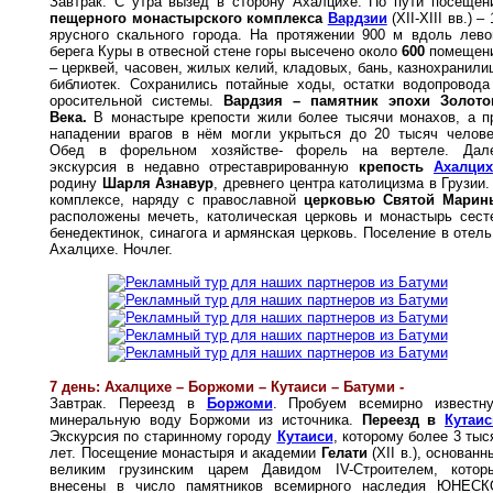
Завтрак. С утра вызед в сторону Ахалцихе. По пути посещен
пещерного монастырского комплекса
Вардзии
(XII-XIII вв.) – 
ярусного скального города. На протяжении 900 м вдоль лево
берега Куры в отвесной стене горы высечено около
600
помещен
– церквей, часовен, жилых келий, кладовых, бань, казнохранили
библиотек. Сохранились потайные ходы, остатки водопровода
оросительной системы.
Вардзия – памятник эпохи Золото
Века.
В монастыре крепости жили более тысячи монахов, а п
нападении врагов в нём могли укрыться до 20 тысяч челове
Обед в форельном хозяйстве- форель на вертеле. Дал
экскурсия в недавно отреставрированную
крепость
Ахалцих
родину
Шарля Азнавур
, древнего центра католицизма в Грузии.
комплексе, наряду с православной
церковью Святой Марин
расположены мечеть, католическая церковь и монастырь сест
бенедектинок, синагога и армянская церковь. Поселение в отель
Ахалцихе. Ночлег.
7 день: Ахалцихе – Боржоми – Кутаиси – Батуми -
Завтрак. Переезд в
Боржоми
. Пробуем всемирно известн
минеральную воду Боржоми из источника.
Переезд в
Кутаис
Экскурсия по старинному городу
Кутаиси
, которому более 3 тыс
лет. Посещение монастыря и академии
Гелати
(XII в.), основанн
великим грузинским царем Давидом IV-Строителем, котор
внесены в число памятников всемирного наследия ЮНЕСК