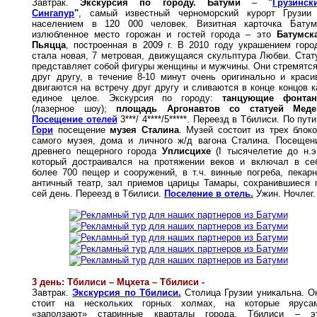
Завтрак.
Экскурсия по городу. Батуми
–
"
Грузинск
Сингапур
"
, самый известный черноморский курорт Грузии
населением в 120 000 человек. Визитная карточка Батум
излюбленное место горожан и гостей города – это
Батумск
Пьяцца
, построенная в 2009 г. В 2010 году украшением горо
стала новая, 7 метровая, движущаяся скульптура Любви. Стат
представляет собой фигуры женщины и мужчины. Они стремятся
друг другу, в течение 8-10 минут очень оригинально и краси
двигаются на встречу друг другу и сливаются в конце концов к
единое целое. Экскурсия по городу:
танцующие фонта
(лазерное шоу);
площадь Аргонавтов со статуей Меде
Посещение отелей
3***/ 4****/5*****. Переезд в Тбилиси. По пути
Гори
посещение
музея Сталина
. Музей состоит из трех блоко
самого музея, дома и личного ж/д вагона Сталина. Посещен
древнего пещерного города
Уплисцихе
(I тысячелетие до н.э.
который достраивался на протяжении веков и включал в се
более 700 пещер и сооружений, в т.ч. винные погреба, пекарн
античный театр, зал приемов царицы Тамары, сохранившиеся 
сей день. Переезд в Тбилиси.
Поселение в отель.
Ужин. Ночлег.
3 день: Тбилиси – Мцхета – Тбилиси -
Завтрак.
Экскурсия по Тбилиси.
Столица Грузии уникальна. О
стоит на нескольких горных холмах, на которые яруса
«заползают» старинные кварталы города. Тбилиси – э