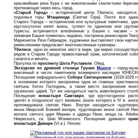
красивейшая река Кура с ее живописными скалистыми берегам
протекающая через весь город.
«Старый Город»
– исторический центр Тбилиси, находится
подножья горы
Мтацминда
(Святая Гора). Почти все здан
Старого Города – исторические или культурные памятники, зде
круглосуточно кипит жизнь, гуляют по одиночке или группа
туристы, встречаются влюбленные у Башни с часами – э
забавная Башня появилась недавно, построена режиссером Теат
Марионеток Резо Габриадзе, художники выставляют свои картин
ремесленники предлагают многочисленные сувениры.
Тбилиси
, одно из немногих мест в мире, где мирно сосуществу
рядом в Старом Городе православный храм, католический собо
синагога и мечеть.
Прогулка по
проспекту Шота Руставели
. Обед.
Экскурсия по древней столице Грузии
Мцхете
– город-музе
внесенный в число памятников всемирного наследия ЮНЕСК
Посещение кафедрального
Собора Светицховели
(1010-1029 гг.
в основании которого захоронена одна из главных христианск
святынь Хитон Господень, а также место захоронения мног
грузинских царей. Тут же находиться часть животворного столб
Посещение
монастыря Самтавро
, где круглогодично расте
цветёт и плодоносит куст ежевики, возле которого в IV в. жила
проповедовала святая Нино. Внутри находиться чудотворн
икона Иверской Божией матери, чудотворная икона святой Нин
могила святого царя Мериан и царицы Нани, мощи св. Абибо
Некреского, св. Шио Мгвимского. Посещение древнего
храм
монастыря Джвари
(VI в.). Ночлег.