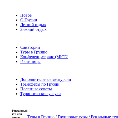
Новое
О Грузии
Летний отдых
Зимний отдых
Санатории
Туры в Грузию
Конференц-сервис (MICE)
Гостиницы
Дополнительные экскурсии
Трансферы по Грузии
Полезные советы
Туристические услуги
Рекламный
тур для
Туры в Грузию
/
Групповые туры
/
Рекламные ту
наших