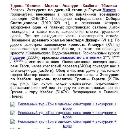
7 день: Тбилиси – Мцхета – Ананури – Казбеги – Тбилиси
Завтрак.
Экскурсия по древней столице Грузии
Мцхете
–
город-музей, внесенный в число памятников всемирного
наследия ЮНЕСКО. Посещение кафедрального
Собора
Светицховели
(1010-1029 гг.), в основании которого
захоронена одна из главных христианских святынь Хитон
Господень, а также место захоронения многих грузинских
царей. Тут же находиться часть животворного столба.
Посещение
древнего храма-монастыря Джвари
(VI в.). По
дороге осмотрим живописную
крепость Ананури
(XVI в)
расположенную над рекой Арагви, а также потрясающую
красоту Жинвальского Водохранилища. Горнолыжный курорт
Гудаури
(2200м), проездом
знакомство с отелями
3***/ 4****
/ 5***** и местами катания. Ошеломляющая поездка вдоль
реки Терги, через крестовый перевал (2400м) приведет нас в
Степанцминда (Казбеги). Обед в частном доме у настоящих
горцев.
Мастер класс
по приготовлению хинкали.
Экскурсия
по Казбеги
:
церковь пресвятой Троицы Гергети
(2170м
над у.м.). При ясной погоде открывается потрясающий,
фантасмагорический вид на одну из самых высоких вершин
Грузии –
гору Казбек
(5147м). Возвращение в Тбилиси.
Ночлег.