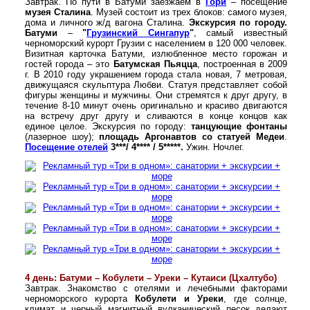
Завтрак. По пути в Батуми заезжаем в
Гори
– посещение
музея Сталина
. Музей состоит из трех блоков: самого музея,
дома и личного ж/д вагона Сталина.
Экскурсия по городу.
Батуми
–
"
Грузинский Сингапур
"
, самый известный
черноморский курорт Грузии с населением в 120 000 человек.
Визитная карточка Батуми, излюбленное место горожан и
гостей города – это
Батумская Пьяцца
, построенная в 2009
г. В 2010 году украшением города стала новая, 7 метровая,
движущаяся скульптура Любви. Статуя представляет собой
фигуры женщины и мужчины. Они стремятся к друг другу, в
течение 8-10 минут очень оригинально и красиво двигаются
на встречу друг другу и сливаются в конце концов как
единое целое. Экскурсия по городу:
танцующие фонтаны
(лазерное шоу);
площадь Аргонавтов со статуей Медеи
.
Посещение отелей
3***/ 4**** / 5*****.
Ужин. Ночлег.
4 день: Батуми – Кобулети – Уреки – Кутаиси (Цхалтубо)
Завтрак. Знакомство с отелями и лечебными факторами
черноморского курорта
Кобулети и Уреки
, где солнце,
климат и черный магнитный вулканический песок делают