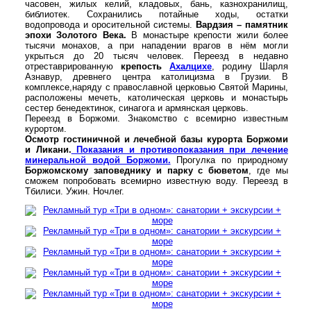
часовен, жилых келий, кладовых, бань, казнохранилищ,
библиотек. Сохранились потайные ходы, остатки
водопровода и оросительной системы.
Вардзия – памятник
эпохи Золотого Века.
В монастыре крепости жили более
тысячи монахов, а при нападении врагов в нём могли
укрыться до 20 тысяч человек. Переезд в недавно
отреставрированную
крепость
Ахалцихе
, родину Шарля
Азнавур, древнего центра католицизма в Грузии. В
комплексе,наряду с православной церковью Святой Марины,
расположены мечеть, католическая церковь и монастырь
сестер бенедектинок, синагога и армянская церковь.
Переезд в Боржоми. Знакомство с всемирно известным
курортом.
Осмотр гостиничной и лечебной базы курорта Боржоми
и Ликани.
Показания и противопоказания при лечение
минеральной водой Боржоми.
Прогулка по природному
Боржомскому заповеднику и парку с бюветом
, где мы
сможем попробовать всемирно известную воду. Переезд в
Тбилиси. Ужин. Ночлег.