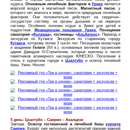
чудеса.
Основным лечебным фактором в
Уреки
является
морской воздух и магнитный песок.
Магнитный песок
, у
которого нет аналога в мире, является природным лечебным
фактором. Они положительно действует на сердечно–
сосудистую систему, на органы дыхания и на нервную
систему. Особенно полезен отдых в Уреки для детей и
подростков.
Медицинские показания Уреки.
Посещение
санатория «
Колхида
», гостиницы «
Альбатрос
».
Переезд и
экскурсия по Кутаиси. Экскурсия по старинному городу
Кутаиси
, которому более 3 тысяч лет. Посещение монастыря
и академии
Гелати
(XII в.), основанных великим грузинским
царем Давидом IV-Строителем, которые внесены в число
памятников всемирного наследия ЮНЕСКО
.
Поселение в
отель в курортном городе в
Цхалтубо
и осмотр лечебной
базы. Ужин. Ночлег.
5 день: Цхалтубо – Саирме – Ахалцихе
Завтрак.
Осмотр гостиничной и лечебной базы
курорта
Саирме
.
Курорт уже несколько десятилетий признан важной