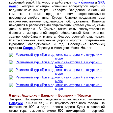
курортной зоной. На курорте действуют
поликлиника
и
SPA
центр
, который оснащен новейшей аппаратурой одной из
ведущих немецких фирм –
«Крафт»
. Это довольно большой
комплекс, который предложит вам оздоровительные
процедуры любого типа. Курорт Саирме предлагает вам
высококачественное медицинское обслуживание. Клиника
находится в распоряжении отдыхающих круглосуточно, семь
дней в неделю. В Саирме также есть благоустроенные
бюветы с минеральной водой, обновленный блок питания,
здание кафе-бара и маркета, благоустроенный сад, новая,
благоустроенные внутренние дороги курорта, современное
курортное обслуживание и т.д.
Посещение гостиниц
курорта
Саирме
.
Переезд в Ахалцихе. Ужин. Ночлег.
6 день: Ахалцихе – Вардзия – Боржоми – Тбилиси
Завтрак. Посещение пещерного монастырского комплекса
Вардзии
(XII–XIII вв.) – 19 ярусного скального города. На
протяжении 900 м вдоль левого берега Куры в отвесной
стене горы высечено около
600 помещений
– церквей,