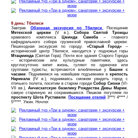
8 день: Тбилиси
Завтрак.
Обзорная экскурсия по Тбилиси
.
Посещение
Метехской церкви
(V в.),
Собора Святой Троицы
храмового комплекса
Цминда Самеба
– главного
кафедрального собора грузинской православной церкви.
Пешеходная экскурсия по городу.
«Старый Город»
–
исторический центр Тбилиси, находится у подножья горы
Мтацминда
(Святая Гора). Почти все здания Старого Города
– исторические или культурные памятники, здесь
круглосуточно кипит жизнь, гуляют по одиночке или
группами туристы, встречаются влюбленные у
Башни с
часами
. Поднимемся на новейшем подъемнике в
крепость
Нарикала
(ІV в.), поднимаясь сможем увидеть город с
птичьего полета, посетим в старом городе
Собор Сиони
(VІ-
VІІ вв.),
Анчисхатскую базилику Рождества Девы Марии
,
самую старинную из сохранившихся. Пешком погуляем по
проспекту Шота Руставели
.
Посещение отелей
3***/ 4**** /
5*****. Ужин. Ночлег.