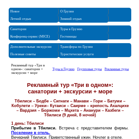
Новое
О Грузии
Летний отдых
Зимний отдых
Санатории
Туры в Грузию
Конференц-сервис (MICE)
Гостиницы
Дополнительные экскурсии
Трансферы по Грузии
Полезные советы
Туристические услуги
Рекламный тур «Три в
одном»: санатории +
Туры в Грузию
/
Групповые туры
/
Рекламные туры
экскурсии + море
Рекламный тур «Три в одном»:
санатории + экскурсии + море
Тбилиси – Бодбе – Сигнаги – Манави – Гори – Батуми –
Кобулети – Уреки– Кутаиси – Саирме – крепость Ахалцихе
– Вардзия – Боржоми – Мцхета – Ананури – Казбеги –
Тбилиси (9 дней, 8 ночей)
1 день: Тбилиси
Прибытие в Тбилиси.
Встреча с представителем фирмы.
Поселение в отель.
Вечерний Тбилиси. Приветственный ужин. Ночлег в отеле.