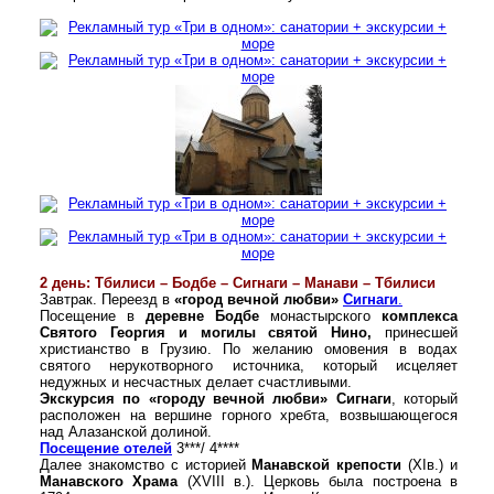
2 день: Тбилиси – Бодбе – Сигнаги – Манави – Тбилиси
Завтрак. Переезд в
«город вечной любви»
Сигнаги
.
Посещение в
деревне Бодбе
монастырского
комплекса
Святого Георгия и могилы святой Нино,
принесшей
христианство в Грузию. По желанию омовения в водах
святого нерукотворного источника, который исцеляет
недужных и несчастных делает счастливыми.
Экскурсия по «городу вечной любви» Сигнаги
, который
расположен на вершине горного хребта, возвышающегося
над Алазанской долиной.
Посещение отелей
3***/ 4****
Далее знакомство с историей
Манавской крепости
(XIв.) и
Манавского Храма
(XVIII в.). Церковь была построена в