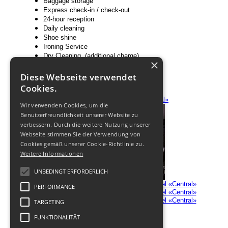
Baggage storage
Express check-in / check-out
24-hour reception
Daily cleaning
Shoe shine
Ironing Service
Dry Cleaning (additional charge)
×
Facilities for disabled guests
Non smoking rooms
Diese Webseite verwendet
Room service
Cookies.
Wir verwenden Cookies, um die
Benutzerfreundlichkeit unserer Website zu
verbessern. Durch die weitere Nutzung unserer
Webseite stimmen Sie der Verwendung von
Cookies gemäß unserer Cookie-Richtlinie zu.
Weitere Informationen
UNBEDINGT ERFORDERLICH
PERFORMANCE
TARGETING
FUNKTIONALITÄT