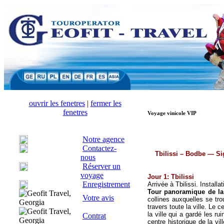
ouvrir les fenetres
|
fermer les
fenetres
Voyage vinicole VIP
Notre agence
Contactez-
Tbilissi – Bodbe — S
nous
Réserver un
voyage
Jour 1: Tbilissi
Enregistrement
Arrivée à Tbilissi. Installat
Tour panoramique de la
Votre avis
collines auxquelles se tro
travers toute la ville. Le c
la ville qui a gardé les 
Contrat
centre historique de la vi