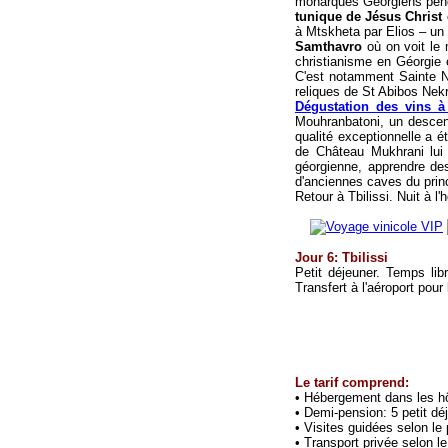
monarques Géorgiens penda
tunique de Jésus Christ
à Mtskheta par Elios – un d
Samthavro
où on voit le m
christianisme en Géorgie 
C'est notamment Sainte Ni
reliques de St Abibos Nek
Dégustation des vins 
Mouhranbatoni, un descend
qualité exceptionnelle a 
de Château Mukhrani lui 
géorgienne, apprendre des
d'anciennes caves du prin
Retour à Tbilissi. Nuit à l'h
Jour
6
: Tbilissi
Petit déjeuner. Temps lib
Transfert à l'aéroport pour 
Le tarif comprend:
•
Hébergement
dans
les h
•
Demi-pension: 5 petit dé
•
Visites guidées selon l
•
Transport privée selon l