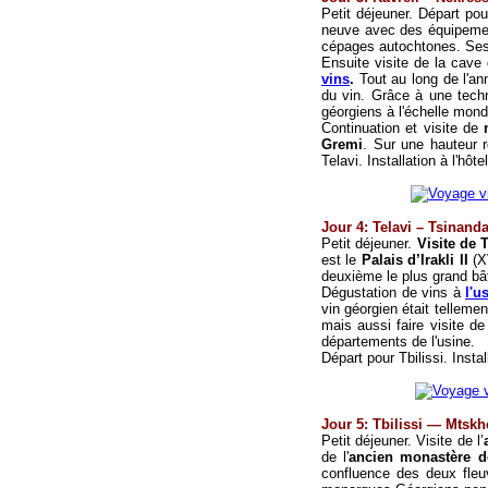
Petit déjeuner. Départ pour
neuve avec des équipement
cépages autochtones. Ses 
Ensuite visite de la cav
vins
.
Tout au long de l'ann
du vin.
Grâce à une techn
géorgiens à l'échelle mond
Continuation et visite de
Gremi
. Sur une hauteur r
Telavi.
Installation
à l'hôte
Jour 4: Telavi – Tsinanda
Petit déjeuner.
Visite de T
est le
Palais d’Irakli II
(XV
deuxième le plus grand bât
D
égustation de vins à
l'u
vin géorgien était tellem
mais aussi faire visite de
départements de l'usine.
Départ pour Tbilissi.
Instal
Jour
5
: Tbilissi — Mtskh
Petit déjeuner. Visite de l’
de l'
ancien monastère d
confluence des deux fleu