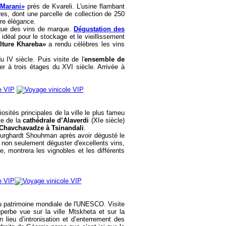
 Marani»
près de Kvareli. L'usine flambant
s, dont une parcelle de collection de 250
re élégance.
que des vins de marque.
Dégustation des
 idéal pour le stockage et le vieillissement
lture Khareba»
a rendu célèbres les vins
IV siècle. Puis visite de l'
ensemble de
er à trois étages du XVI siècle. Arrivée à
iosités principales de la ville le plus fameu
te de la
cathédrale d’Alaverdi
(XIe siècle)
Chavchavadze à Tsinandali
.
 Bourghardt Shouhman après avoir dégusté le
 non seulement déguster d'excellents vins,
ne, montrera les vignobles et les différents
 du patrimoine mondiale de l'UNESCO. Visite
erbe vue sur la ville Mtskheta et sur la
un lieu d’intronisation et d’enterrement des