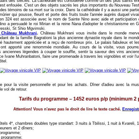
nt des siècles. La cathédrale est considérée comme un des plus saints endr
est enfouiée. C'est un des objets sacrés les plus importants du Nouveau Testa
es témoins de sa mort sur la croix. Dans la cathédrale il y a aussi une partie 
ûrier qui pousse, fleurit et porte des fruits toute l'année auprès duquel vivait
en 324 est associée avec le nom de Sainte Nino avec aide et participation du
no a persuadé le roi Mirian et la reine Nana d'adopter le christianisme en G
resski, St Shio Mgvimski.
à Château Mukhrani
.
Château Mukhrani vous invite dans le monde merve
ant de la famille Bagrationi la plus ancienne dynastie royale dans le mond
été hautement appréciée et a reçu de nombreux prix. Le palais fabuleux et les
ont apporté une renommée mondiale. Au cours de la visite, vous pourrez a
 anciennes légendes à couper le souffle, sentir la saveur des vins anciens et
ce Ivane Muhranbatoni, faire une promenade à travers les vignobles et voir l
ôtel.
re pour la visite personnelle et pour les achats.
Dîner d'adieu avec la mus
le vol de retour.
Tarifs du programme
– 1452
euros p/p (minimum 2 
Attention! Vous n'avez pas le droit de lire le texte caché.
Enregist
ôtels
4
*,
chambres doubles type standart: 3 nuits à Tbilissi, 1 nuit à Kvareli, 1
jeuners et 2 dîners
;
e programme;
e programme;