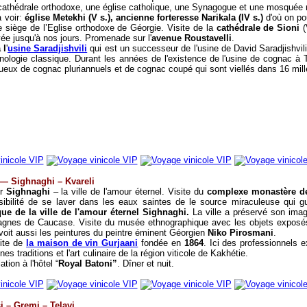
 cathédrale orthodoxe, une église catholique, une Synagogue et une mosqué
a voir:
église Metekhi (V s.), ancienne forteresse Narikala (IV s.)
d'où on po
 le siège de l’Eglise orthodoxe de Géorgie.
Visite de la
cathédrale de Sioni
(
ée jusqu'à nos jours. Promenade sur l'
avenue Roustavelli
.
à
l
'
usine Saradjishvili
qui est un successeur de l'usine de David Saradjishvili 
nologie classique.
Durant les années de l'existence de l'usine de cognac à Tb
itueux de cognac pluriannuels et de cognac coupé qui sont viellés dans 16 mill
 —
Sighnaghi –
Kv
areli
ur
Sighnaghi
– la ville de l'amour éternel. Visite du
complexe monastère d
bilité de se laver dans les eaux saintes de le source miraculeuse qui gu
e de la ville de l'amour éternel Sighnaghi.
La ville a préservé son image
agnes de Caucase. Visite du musée ethnographique avec les objets exposés
voit aussi les peintures du peintre éminent Géorgien
Niko Pirosmani
.
site de
l
a maison de vin Gurjaani
fondée en
1864
. Ici des professionnels 
es traditions et l'art culinaire de la région viticole de Kakhétie.
lation
à l'hôtel “
Royal Batoni”
.
Dîner et nuit.
i – Gremi – Telavi