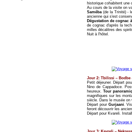
historique cohabitent une
Au cours de la visite on v
Saméba
(de la Trinité) -
ancienne qui s'est conserv
Dégustation de cognac 
de cognac d'après la tech
milles décalitres des spir
Nuit à l'hôtel.
Jour
2
: Tbilissi –
Bodbe
Petit déjeuner. Départ po
Nino de Cappadoce. Possi
heureux.
Tour panoramiqu
magnifiques sur les mont
siècle. Dans le musée on 
Départ pour
Gurjaani
. Vi
feront découvrir les ancienn
Départ pour Kvareli.
Instal
Jour 3: Kavreli – Nekress