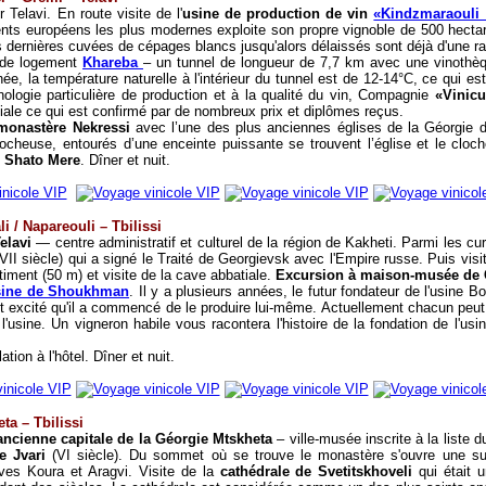
 Telavi. En route visite de l'
usine de production de vin
«Kindzmaraouli
s européens les plus modernes exploite son propre vignoble de 500 hectare
dernières cuvées de cépages blancs jusqu'alors délaissés sont déjà d'une ra
e de logement
Khareba
– un tunnel de longueur de 7,7 km avec une vinothè
ée, la température naturelle à l'intérieur du tunnel est de 12-14°
C
, ce qui est
ologie particulière de production et à la qualité du vin, Compagnie
«Vinicu
iale ce qui est confirmé par de nombreux prix et diplômes reçus.
monastère Nekressi
avec l’une des plus anciennes églises de la Géorgie du 
ocheuse, entourés d’une enceinte puissante se trouvent l’église et le cloch
l
Shato Mere
. Dîner et nuit.
li / Napareouli – Tbilissi
elavi
— centre administratif et culturel de la région de Kakheti.
Parmi les cur
II siècle) qui a signé le Traité de Georgievsk avec l'Empire russe. Puis visi
iment (50 m) et visite de la cave abbatiale.
Excursion à maison-musée de 
sine de Shoukhman
. Il y a plusieurs années, le futur fondateur de l'usine
ent excité qu'il a commencé de le produire lui-même. Actuellement chacun peut
 l'usine. Un vigneron habile vous racontera l'histoire de la fondation de l'usi
lation
à l'hôtel. Dîner
et n
uit.
eta –
Tbilissi
ancienne capitale de la Géorgie Mtskheta
– ville-musée inscrite à la liste
e Jvari
(VI siècle). Du sommet où se trouve le monastère s'ouvre une sup
ves Koura et Aragvi. Visite de la
cathédrale de Svetitskhoveli
qui était 