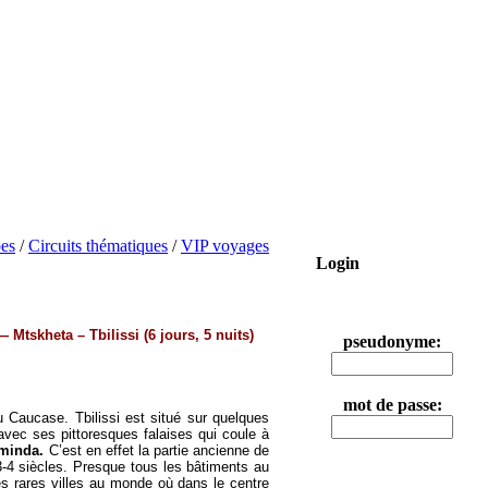
pes
/
Circuits thématiques
/
VIP voyages
Login
 Mtskheta – Tbilissi (6 jours, 5 nuits)
pseudonyme:
mot de passe:
du Caucase. Tbilissi est situé sur quelques
a avec ses pittoresques falaises qui coule à
minda.
C’est en effet la partie ancienne de
3-4 siècles. Presque tous les bâtiments au
des rares villes au monde où dans le centre