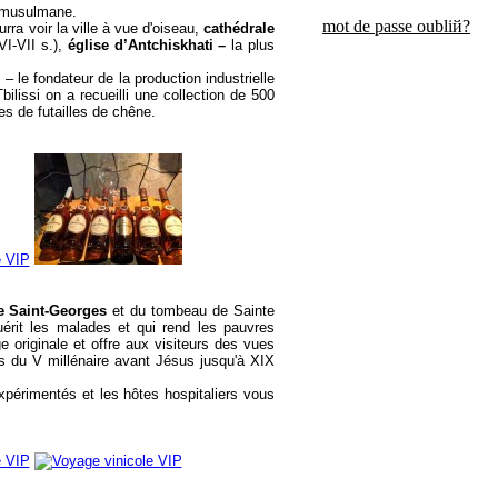
e musulmane.
mot de passe oubliй?
urra voir la ville à vue d'oiseau,
cathédrale
VI-VII s.),
église d’Antchiskhati –
la plus
– le fondateur de la production industrielle
ilissi on a recueilli une collection de 500
es de futailles de chêne.
e Saint-Georges
et du tombeau de Sainte
érit les malades et qui rend les pauvres
 originale et offre aux visiteurs des vues
 du V millénaire avant Jésus jusqu'à XIX
expérimentés et les hôtes hospitaliers vous