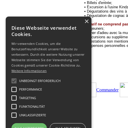
•
Billets d'entrée;
•
Excursion à l'usine Kind
•
Dégustations des vins 
•
Dégustation de cognac à l
×
Le tarif ne comprend pas
Diese Webseite verwendet
•
Déjeuners;
•
D
îner d'adieu avec la mu
Cookies.
•
E
xcursions au suppléme
• Prestations non mention
Wir verwenden Cookies, um die
•
Dépenses personnelles et
Benutzerfreundlichkeit unserer Website zu
verbessern. Durch die weitere Nutzung unserer
Webseite stimmen Sie der Verwendung von
Cookies gemäß unserer Cookie-Richtlinie zu.
Weitere Informationen
UNBEDINGT ERFORDERLICH
PERFORMANCE
Commander
TARGETING
FUNKTIONALITÄT
UNKLASSIFIZIERTE