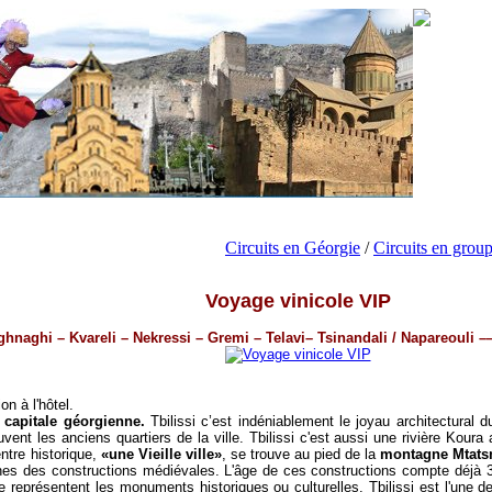
Circuits en Géorgie
/
Circuits en grou
Voyage vinicole VIP
ighnaghi –
Kv
areli – Nekressi – Gremi – Telavi– Tsinandali / Napareouli –—
ion à l'hôtel.
 capitale géorgienne.
Tbilissi c’est indéniablement le joyau architectural 
uvent les anciens quartiers de la ville. Tbilissi c'est aussi une rivière Kour
entre historique,
«une Vieille ville»
, se trouve au pied de la
montagne Mtats
ruines des constructions médiévales. L'âge de ces constructions compte déjà 
lle représentent les monuments historiques ou culturelles.
Tbilissi est l'une 