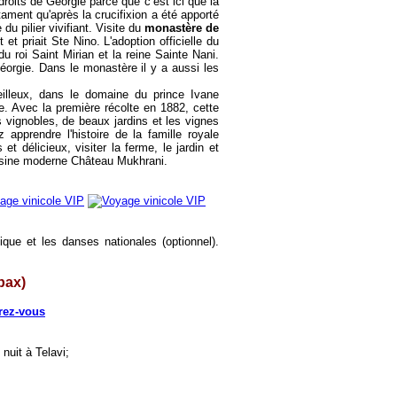
oits de Géorgie parce que c’est ici que la
ment qu'après la crucifixion a été apporté
du pilier vivifiant. Visite du
monastère de
 et priait Ste Nino. L'adoption officielle du
 roi Saint Mirian et la reine Sainte Nani.
éorgie. Dans le monastère il y a aussi les
illeux, dans le domaine du prince Ivane
e. Avec la première récolte en 1882, cette
 vignobles, de beaux jardins et les vignes
pprendre l'histoire de la famille royale
 délicieux, visiter la ferme, le jardin et
'usine moderne Château Mukhrani.
ique et les danses nationales
(optionnel)
.
pax)
rez-vous
 nuit à Telavi;