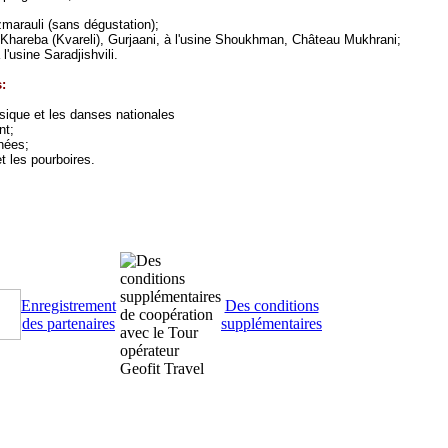
zmarauli
(sans dégustation)
;
à Khareba
(Kvareli)
,
Gurjaani, à l'usine Shoukhman, Château Mukhrani
;
'usine Saradjishvili.
:
sique et les danses nationales
nt;
nées;
 les pourboires.
Enregistrement
Des conditions
des partenaires
supplémentaires